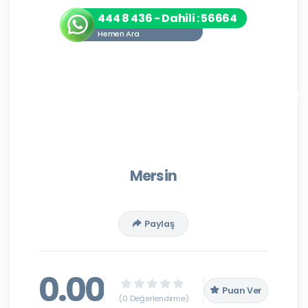
444 8 436 - Dahili : 56664
Hemen Ara
Mersin
Paylaş
0.00
Puan Ver
(0 Değerlendirme)