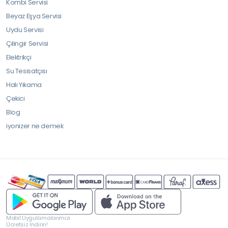
Kombi Servisi
Beyaz Eşya Servisi
Uydu Servisi
Çilingir Servisi
Elektrikçi
Su Tesisatçısı
Halı Yıkama
Çekici
Blog
iyonizer ne demek
Mobil Uygulamalarımızı
Ücretsiz İndirin!