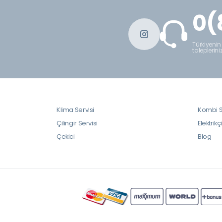
0(
Türkiyenin
taleplerini
Klima Servisi
Kombi S
Çilingir Servisi
Elektrikç
Çekici
Blog