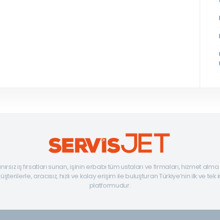
ınırsız iş fırsatları sunan, işinin erbabı tüm ustaları ve firmaları, hizmet alm
şterilerle, aracısız, hızlı ve kolay erişim ile buluşturan Türkiye’nin ilk ve tek 
platformudur.