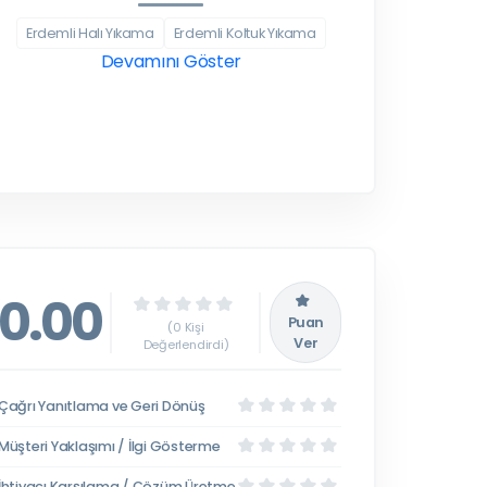
Erdemli Halı Yıkama
Erdemli Koltuk Yıkama
Devamını Göster
0.00
Puan
(0 Kişi
Ver
Değerlendirdi)
Çağrı Yanıtlama ve Geri Dönüş
Müşteri Yaklaşımı / İlgi Gösterme
İhtiyacı Karşılama / Çözüm Üretme