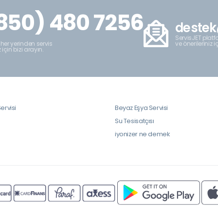
850) 480 7256
destek
ServisJET platfo
ve önerileriniz i
 her yerinden servis
z için bizi arayın.
ervisi
Beyaz Eşya Servisi
i
Su Tesisatçısı
iyonizer ne demek