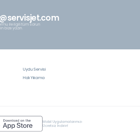
@servisjet.com
rmu ile ilgili tüm sorun
çin bize yazın.
Uydu Servisi
Halı Yıkama
Mobil Uygulamalarımızı
Ücretsiz İndirin!