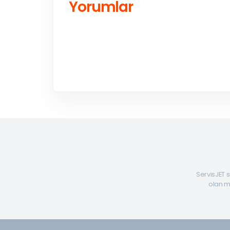
Yorumlar
ServisJET s
olan mü