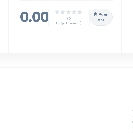
0.00
Puan
(0
Ver
Değerlendirme)