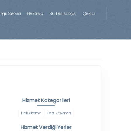
ingir Servisi
Elektrikçi
Su Tesisatçısı
Çekici
Hizmet Kategorileri
Halı Yıkama
Koltuk Yıkama
Hizmet Verdiği Yerler