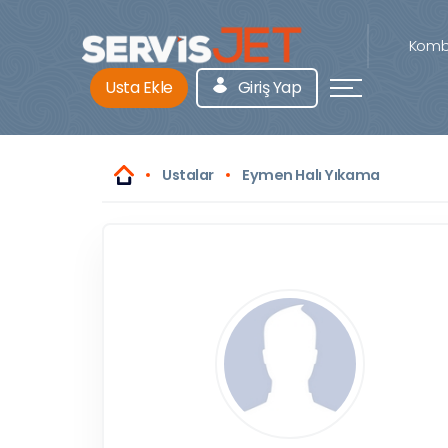
Kombi
Usta Ekle
Giriş Yap
Ustalar
Eymen Halı Yıkama