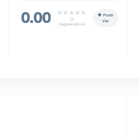
0.00
Puan
(0
Ver
Değerlendirme)