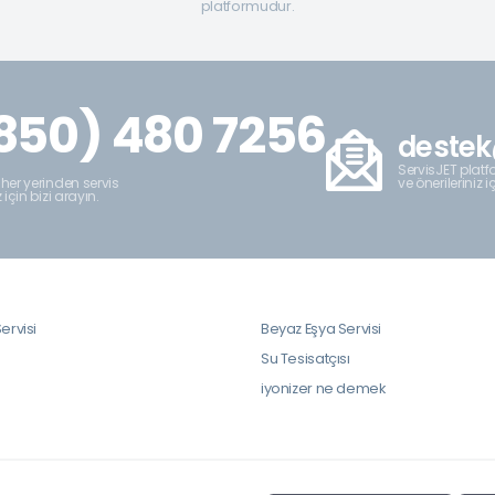
platformudur.
850) 480 7256
destek
ServisJET platfo
ve önerileriniz i
 her yerinden servis
z için bizi arayın.
ervisi
Beyaz Eşya Servisi
i
Su Tesisatçısı
iyonizer ne demek