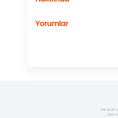
Yorumlar
ServisJET s
olan mü