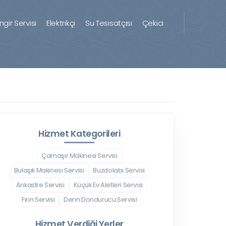
ingir Servisi
Elektrikçi
Su Tesisatçısı
Çekici
Hizmet Kategorileri
Çamaşır Makinesi Servisi
Bulaşık Makinesi Servisi
Buzdolabı Servisi
Ankastre Servisi
Küçük Ev Aletleri Servisi
Fırın Servisi
Derin Dondurucu Servisi
Hizmet Verdiği Yerler