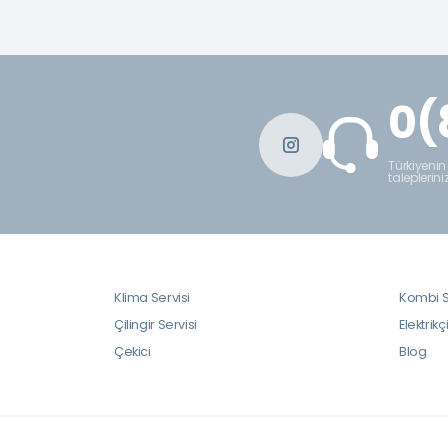
0(
Türkiyenin
taleplerini
Klima Servisi
Kombi S
Çilingir Servisi
Elektrikç
Çekici
Blog