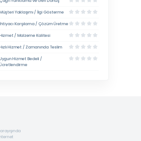
Çağrı Yanıtlama ve Geri Dönüş
Müşteri Yaklaşımı / İlgi Gösterme
İhtiyacı Karşılama / Çözüm Üretme
Hizmet / Malzeme Kalitesi
Hızlı Hizmet / Zamanında Teslim
Uygun Hizmet Bedeli /
Ücretlendirme
a arayışında
internet