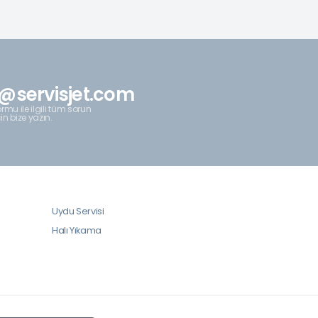
@servisjet.com
rmu ile ilgili tüm sorun
çin bize yazın.
Uydu Servisi
Halı Yıkama