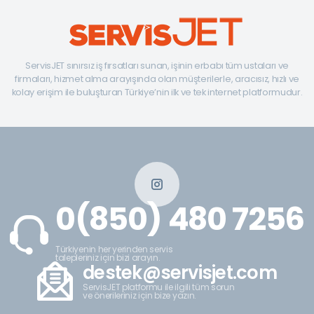
ServisJET sınırsız iş fırsatları sunan, işinin erbabı tüm ustaları ve
firmaları, hizmet alma arayışında olan müşterilerle, aracısız, hızlı ve
kolay erişim ile buluşturan Türkiye’nin ilk ve tek internet platformudur.
0(850) 480 7256
Türkiyenin her yerinden servis
talepleriniz için bizi arayın.
destek@servisjet.com
ServisJET platformu ile ilgili tüm sorun
ve önerileriniz için bize yazın.