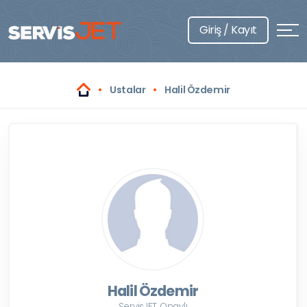
Giriş / Kayıt
Ustalar
Halil Özdemir
Halil Özdemir
ServisJET Onaylı