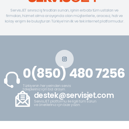
ServisJET sınırsız iş fırsatları sunan, işinin erbabı tüm ustaları ve
firmaları, hizmet alma arayışında olan müşterilerle, aracısız, hızlı ve
kolay erişim ile buluşturan Türkiye’nin ilk ve tek internet platformudur.
0(850) 480 7256
Türkiyenin her yerinden servis
talepleriniz için bizi arayın.
destek@servisjet.com
ServisJET platformu ile ilgili tüm sorun
ve önerileriniz için bize yazın.