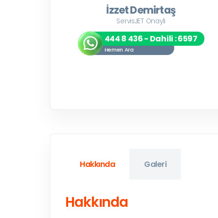
İzzet Demirtaş
ServisJET Onaylı
444 8 436 - Dahili : 6597
Hemen Ara
Hakkında
Galeri
Hakkında