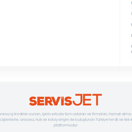
ınırsız iş fırsatları sunan, işinin erbabı tüm ustaları ve firmaları, hizmet alm
şterilerle, aracısız, hızlı ve kolay erişim ile buluşturan Türkiye’nin ilk ve tek 
platformudur.