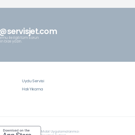
@servisjet.com
rmu ile ilgili tüm sorun
çin bize yazın.
Uydu Servisi
Halı Yıkama
Mobil Uygulamalarımızı