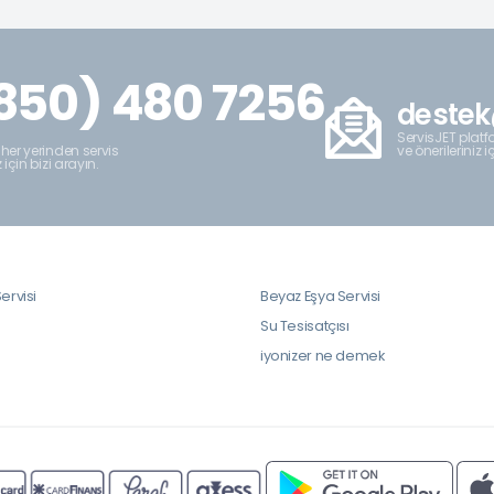
850) 480 7256
destek
ServisJET platfo
ve önerileriniz i
 her yerinden servis
z için bizi arayın.
ervisi
Beyaz Eşya Servisi
i
Su Tesisatçısı
iyonizer ne demek