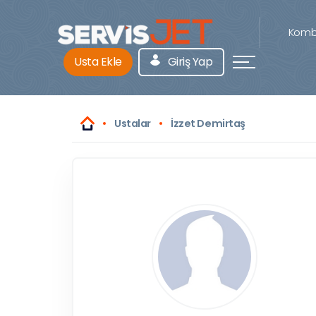
Kombi
Usta Ekle
Giriş Yap
Ustalar
İzzet Demirtaş