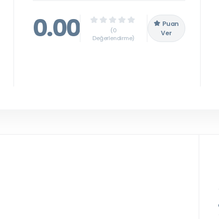
0.00
Puan
(0
Ver
Değerlendirme)