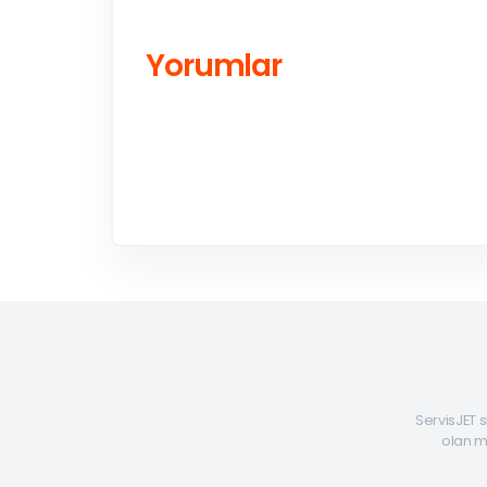
Yorumlar
ServisJET s
olan mü