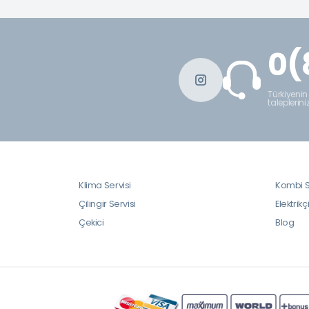
0(
Türkiyenin
taleplerini
Klima Servisi
Kombi S
Çilingir Servisi
Elektrikç
Çekici
Blog