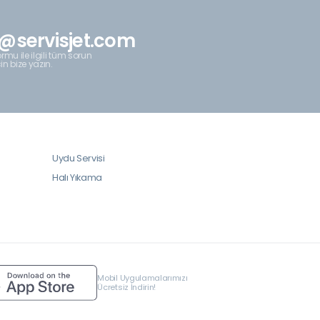
@servisjet.com
rmu ile ilgili tüm sorun
çin bize yazın.
Uydu Servisi
Halı Yıkama
Mobil Uygulamalarımızı
Ücretsiz İndirin!