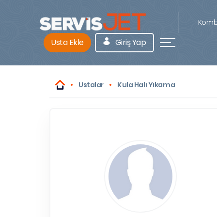
Kombi
Usta Ekle
Giriş Yap
Ustalar
Kula Halı Yıkama