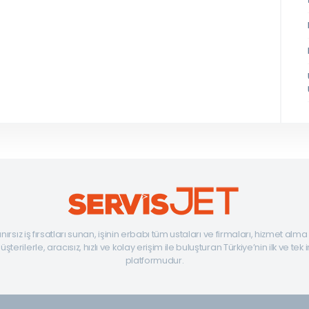
ınırsız iş fırsatları sunan, işinin erbabı tüm ustaları ve firmaları, hizmet alm
şterilerle, aracısız, hızlı ve kolay erişim ile buluşturan Türkiye’nin ilk ve tek 
platformudur.