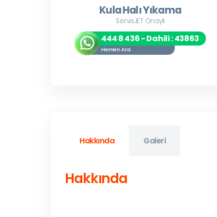
Kula Halı Yıkama
ServisJET Onaylı
444 8 436 - Dahili : 43863
Hemen Ara
Hakkında
Galeri
Hakkında