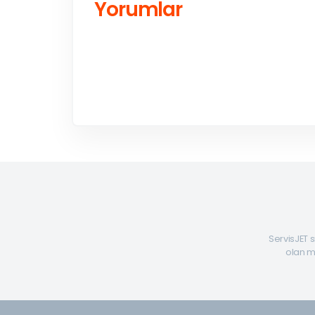
Yorumlar
ServisJET s
olan mü