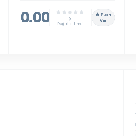
0.00
Puan
(0
Ver
Değerlendirme)