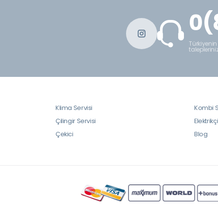
0(
Türkiyenin
taleplerini
Klima Servisi
Kombi S
Çilingir Servisi
Elektrikç
Çekici
Blog