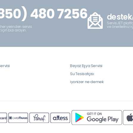
850) 480 7256
destek
ServisJET platfo
ve önerileriniz i
 her yerinden servis
z için bizi arayın.
ervisi
Beyaz Eşya Servisi
i
Su Tesisatçısı
iyonizer ne demek