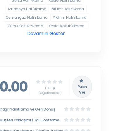
Gürsu Halı Yıkama
Kestel Halı Yıkama
Mudanya Halı Yıkama
Nilüfer Halı Yıkama
Osmangazi Halı Yıkama
Yıldırım Halı Yıkama
Gürsu Koltuk Yıkama
Kestel Koltuk Yıkama
Devamını Göster
0.00
Puan
(0 Kişi
Ver
Değerlendirdi)
Çağrı Yanıtlama ve Geri Dönüş
Müşteri Yaklaşımı / İlgi Gösterme
İhtiyacı Karşılama / Çözüm Üretme