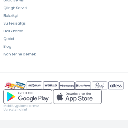
Uydu Servisi
Çilingir Servisi
Elektrikçi
Su Tesisatçısı
Halı Yıkama
Çekici
Blog
iyonizer ne demek
Mobil Uygulamalarımızı
Ücretsiz İndirin!