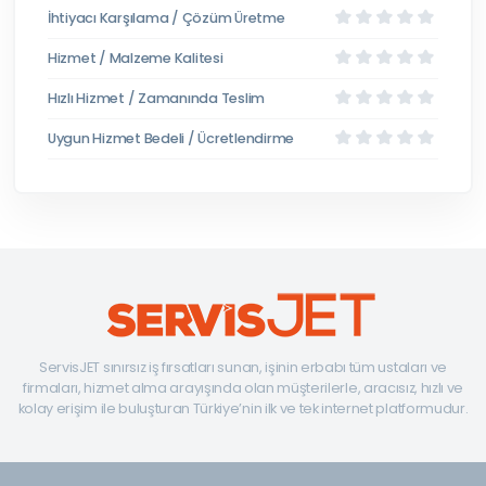
İhtiyacı Karşılama / Çözüm Üretme
Hizmet / Malzeme Kalitesi
Hızlı Hizmet / Zamanında Teslim
Uygun Hizmet Bedeli / Ücretlendirme
ServisJET sınırsız iş fırsatları sunan, işinin erbabı tüm ustaları ve
firmaları, hizmet alma arayışında olan müşterilerle, aracısız, hızlı ve
kolay erişim ile buluşturan Türkiye’nin ilk ve tek internet platformudur.