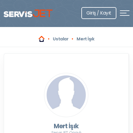
Giriş / Kayıt
Ustalar
Mert İşık
Mert İşık
ServisJET Onaylı