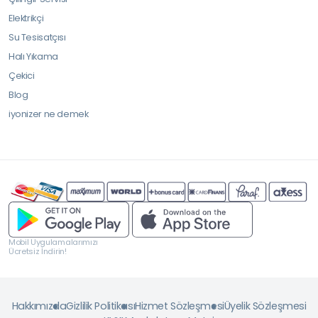
Elektrikçi
Su Tesisatçısı
Halı Yıkama
Çekici
Blog
iyonizer ne demek
Mobil Uygulamalarımızı
Ücretsiz İndirin!
Hakkımızda
Gizlilik Politikası
Hizmet Sözleşmesi
Üyelik Sözleşmesi