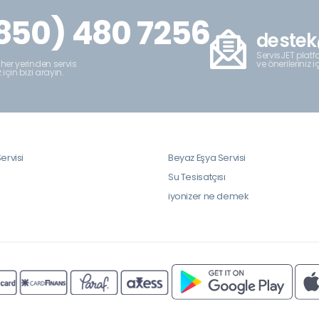
850) 480 7256
destek
ServisJET platfo
ve önerileriniz i
 her yerinden servis
z için bizi arayın.
ervisi
Beyaz Eşya Servisi
i
Su Tesisatçısı
iyonizer ne demek