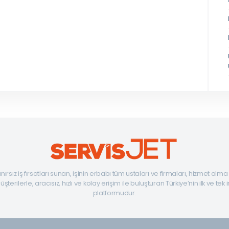
ınırsız iş fırsatları sunan, işinin erbabı tüm ustaları ve firmaları, hizmet alm
şterilerle, aracısız, hızlı ve kolay erişim ile buluşturan Türkiye’nin ilk ve tek 
platformudur.