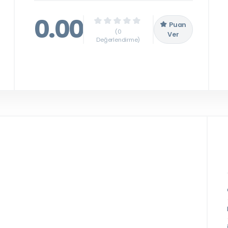
0.00
Puan
(0
Ver
Değerlendirme)