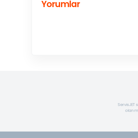
Yorumlar
ServisJET s
olan mü