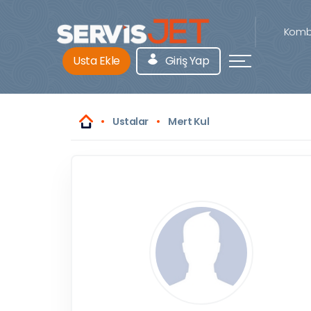
Kombi
Usta Ekle
Giriş Yap
Ustalar
Mert Kul