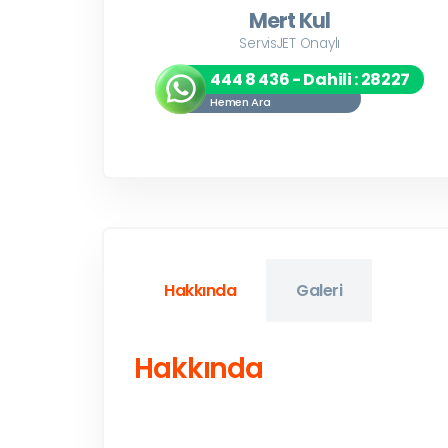
Mert Kul
ServisJET Onaylı
444 8 436 - Dahili : 28227
Hemen Ara
Hakkında
Galeri
Hakkında