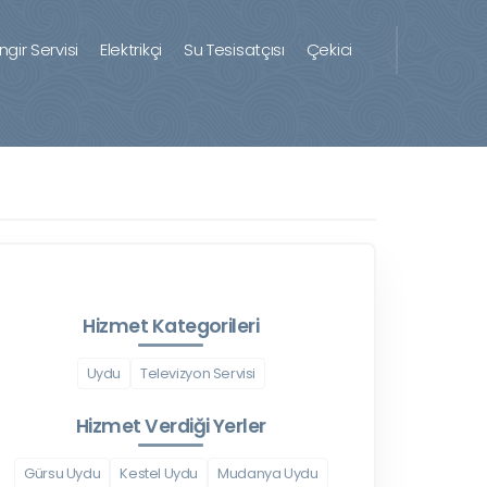
ingir Servisi
Elektrikçi
Su Tesisatçısı
Çekici
Hizmet Kategorileri
Uydu
Televizyon Servisi
Hizmet Verdiği Yerler
Gürsu Uydu
Kestel Uydu
Mudanya Uydu