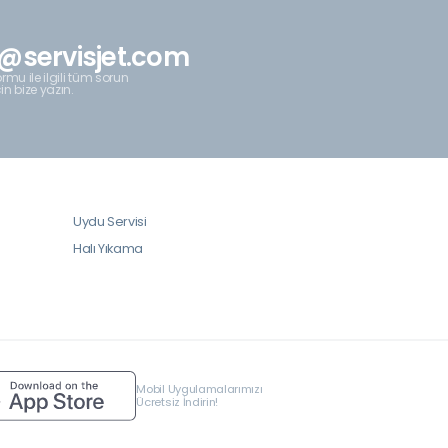
@servisjet.com
rmu ile ilgili tüm sorun
çin bize yazın.
Uydu Servisi
Halı Yıkama
Mobil Uygulamalarımızı
Ücretsiz İndirin!