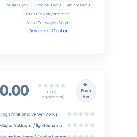
Nilüfer Uydu
Orhaneli Uydu
Yıldırım Uydu
Gürsu Televizyon Servisi
Kestel Televizyon Servisi
Devamını Göster
0.00
Puan
(0 Kişi
Ver
Değerlendirdi)
Çağrı Yanıtlama ve Geri Dönüş
Müşteri Yaklaşımı / İlgi Gösterme
İhtiyacı Karşılama / Çözüm Üretme