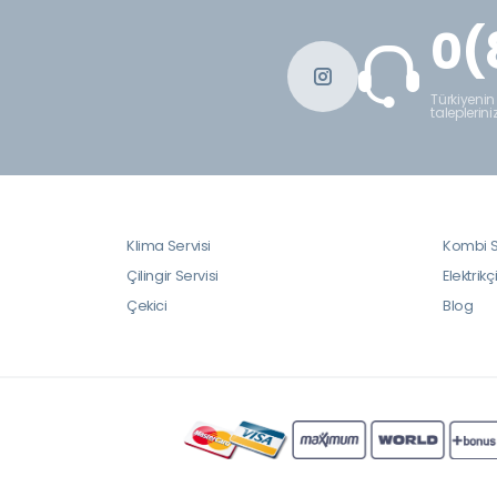
0(
Türkiyenin
taleplerini
Klima Servisi
Kombi S
Çilingir Servisi
Elektrikç
Çekici
Blog