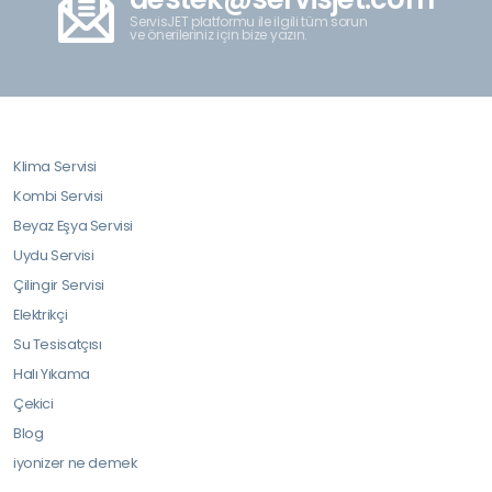
ServisJET platformu ile ilgili tüm sorun
ve önerileriniz için bize yazın.
Klima Servisi
Kombi Servisi
Beyaz Eşya Servisi
Uydu Servisi
Çilingir Servisi
Elektrikçi
Su Tesisatçısı
Halı Yıkama
Çekici
Blog
iyonizer ne demek