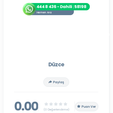
444 8 436 - Dahili : 58198
Hemen Ara
Düzce
Paylaş
0.00
Puan Ver
(0 Değerlendirme)