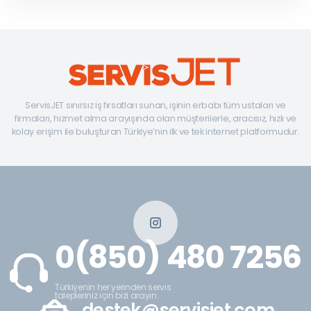
ServisJET sınırsız iş fırsatları sunan, işinin erbabı tüm ustaları ve
firmaları, hizmet alma arayışında olan müşterilerle, aracısız, hızlı ve
kolay erişim ile buluşturan Türkiye’nin ilk ve tek internet platformudur.
0(850) 480 7256
Türkiyenin her yerinden servis
talepleriniz için bizi arayın.
destek@servisjet.com