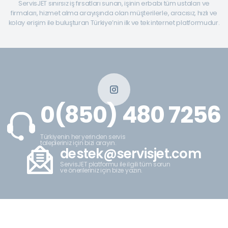
ServisJET sınırsız iş fırsatları sunan, işinin erbabı tüm ustaları ve
firmaları, hizmet alma arayışında olan müşterilerle, aracısız, hızlı ve
kolay erişim ile buluşturan Türkiye’nin ilk ve tek internet platformudur.
0(850) 480 7256
Türkiyenin her yerinden servis
talepleriniz için bizi arayın.
destek@servisjet.com
ServisJET platformu ile ilgili tüm sorun
ve önerileriniz için bize yazın.