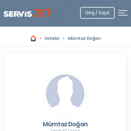
Giriş / Kayıt
Ustalar
Mümtaz Doğan
Mümtaz Doğan
ServisJET Onaylı