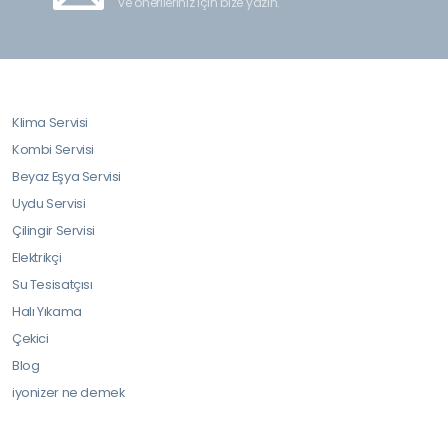
ve önerileriniz için bize yazın.
Klima Servisi
Kombi Servisi
Beyaz Eşya Servisi
Uydu Servisi
Çilingir Servisi
Elektrikçi
Su Tesisatçısı
Halı Yıkama
Çekici
Blog
iyonizer ne demek