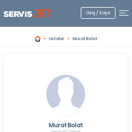
Giriş / Kayıt
Ustalar
Murat Bolat
Murat Bolat
ServisJET Onaylı