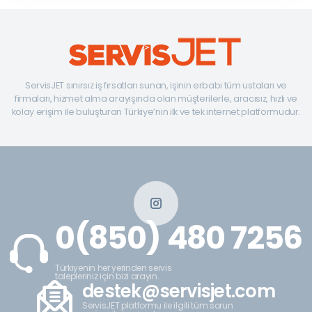
ServisJET sınırsız iş fırsatları sunan, işinin erbabı tüm ustaları ve
firmaları, hizmet alma arayışında olan müşterilerle, aracısız, hızlı ve
kolay erişim ile buluşturan Türkiye’nin ilk ve tek internet platformudur.
0(850) 480 7256
Türkiyenin her yerinden servis
talepleriniz için bizi arayın.
destek@servisjet.com
ServisJET platformu ile ilgili tüm sorun