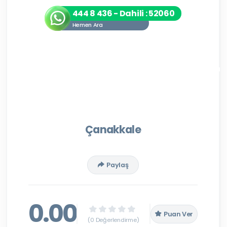
444 8 436 - Dahili : 52060
Hemen Ara
Çanakkale
Paylaş
0.00
Puan Ver
(0 Değerlendirme)