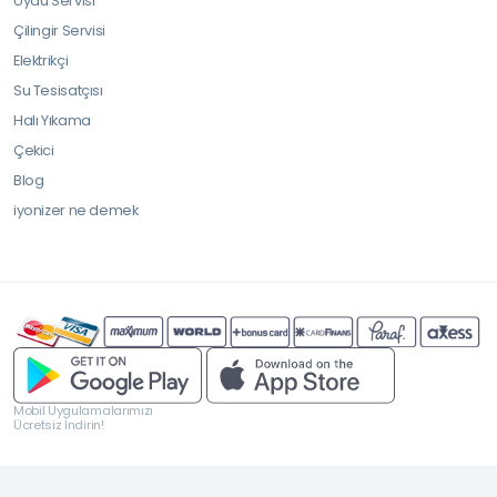
Uydu Servisi
Çilingir Servisi
Elektrikçi
Su Tesisatçısı
Halı Yıkama
Çekici
Blog
iyonizer ne demek
Mobil Uygulamalarımızı
Ücretsiz İndirin!