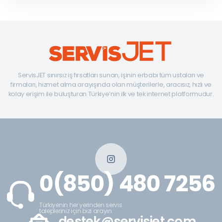
ServisJET sınırsız iş fırsatları sunan, işinin erbabı tüm ustaları ve
firmaları, hizmet alma arayışında olan müşterilerle, aracısız, hızlı ve
kolay erişim ile buluşturan Türkiye’nin ilk ve tek internet platformudur.
0(850) 480 7256
Türkiyenin her yerinden servis
talepleriniz için bizi arayın.
destek@servisjet.com