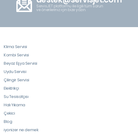
ServisJET platformu ile ilgili tüm sorun
ve önerileriniz için bize yazın.
Klima Servisi
Kombi Servisi
Beyaz Eşya Servisi
Uydu Servisi
Çilingir Servisi
Elektrikçi
Su Tesisatçısı
Halı Yıkama
Çekici
Blog
iyonizer ne demek