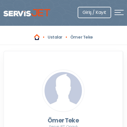
Giriş / Kayıt
Ustalar
Ömer Teke
Ömer Teke
ServisJET Onaylı