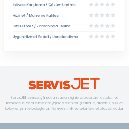
İhtiyacı Karşılama / Çözüm Üretme
Hizmet / Malzeme Kalitesi
Hızlı Hizmet / Zamanında Teslim
Uygun Hizmet Bedeli / Ücretlendirme
ServisJET sınırsız iş fırsatları sunan, işinin erbabı tüm ustaları ve
firmaları, hizmet alma arayışında olan müşterilerle, aracısız, hızlı ve
kolay erişim ile buluşturan Türkiye’nin ilk ve tek internet platformudur.