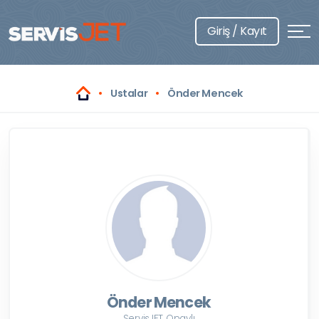
Giriş / Kayıt
Ustalar
Önder Mencek
Önder Mencek
ServisJET Onaylı