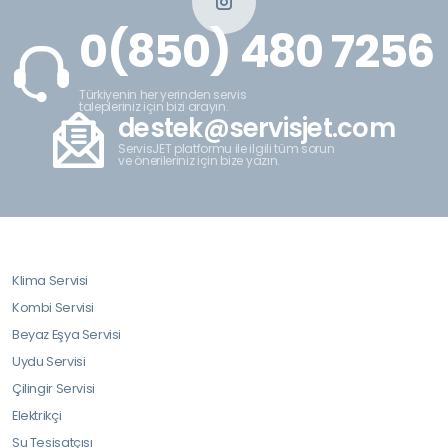
0(850) 480 7256
Türkiyenin her yerinden servis
talepleriniz için bizi arayın.
destek@servisjet.com
ServisJET platformu ile ilgili tüm sorun
ve önerileriniz için bize yazın.
Klima Servisi
Kombi Servisi
Beyaz Eşya Servisi
Uydu Servisi
Çilingir Servisi
Elektrikçi
Su Tesisatçısı