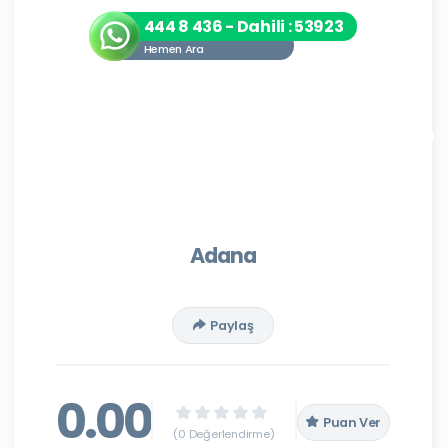
444 8 436 - Dahili : 53923
Hemen Ara
Adana
Paylaş
0.00
Puan Ver
(0 Değerlendirme)