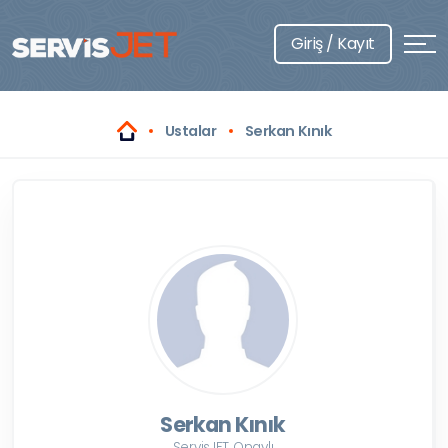
Giriş / Kayıt
Ustalar
Serkan Kınık
Serkan Kınık
ServisJET Onaylı