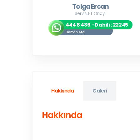
Tolga Ercan
ServisJET Onaylı
444 8 436 - Dahili : 22245
Hemen Ara
Hakkında
Galeri
Hakkında