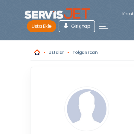
Kombi
Usta Ekle
Giriş Yap
Ustalar
Tolga Ercan