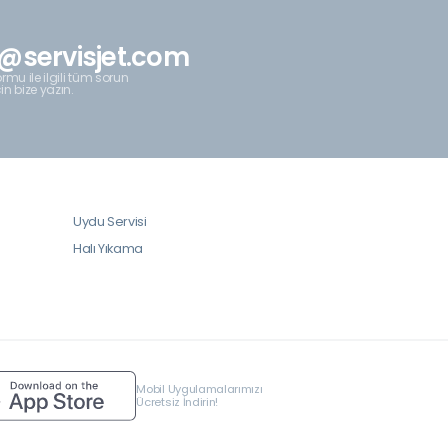
@servisjet.com
rmu ile ilgili tüm sorun
çin bize yazın.
Uydu Servisi
Halı Yıkama
Mobil Uygulamalarımızı
Ücretsiz İndirin!