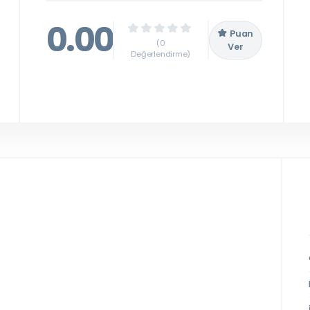
0.00
Puan
(0
Ver
Değerlendirme)