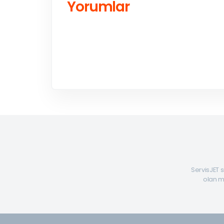
Yorumlar
ServisJET s
olan mü