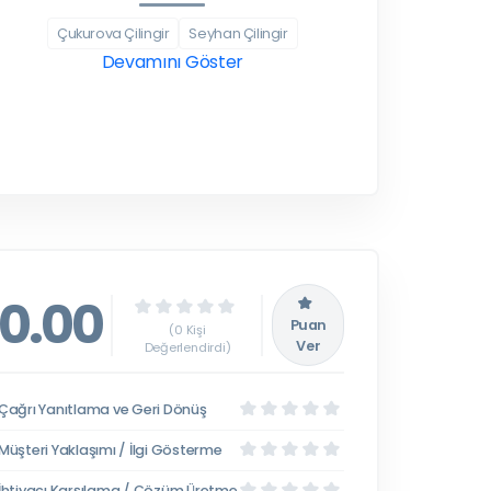
Çukurova Çilingir
Seyhan Çilingir
Devamını Göster
0.00
Puan
(0 Kişi
Ver
Değerlendirdi)
Çağrı Yanıtlama ve Geri Dönüş
Müşteri Yaklaşımı / İlgi Gösterme
İhtiyacı Karşılama / Çözüm Üretme