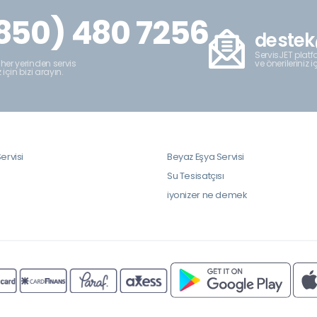
850) 480 7256
destek
ServisJET platfo
ve önerileriniz i
 her yerinden servis
z için bizi arayın.
ervisi
Beyaz Eşya Servisi
i
Su Tesisatçısı
iyonizer ne demek