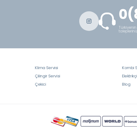
0(
Türkiyenin
taleplerini
Klima Servisi
Kombi S
Çilingir Servisi
Elektrikç
Çekici
Blog