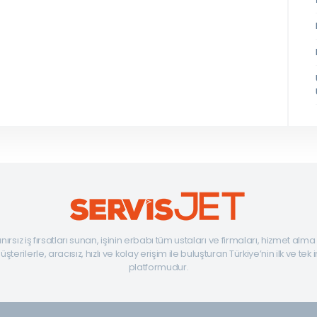
ınırsız iş fırsatları sunan, işinin erbabı tüm ustaları ve firmaları, hizmet alm
şterilerle, aracısız, hızlı ve kolay erişim ile buluşturan Türkiye’nin ilk ve tek 
platformudur.