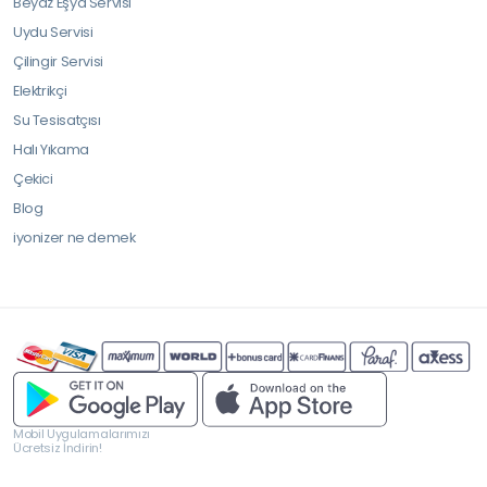
Beyaz Eşya Servisi
Uydu Servisi
Çilingir Servisi
Elektrikçi
Su Tesisatçısı
Halı Yıkama
Çekici
Blog
iyonizer ne demek
Mobil Uygulamalarımızı
Ücretsiz İndirin!