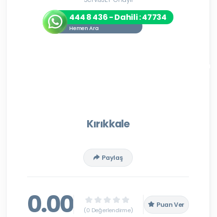
444 8 436 - Dahili : 47734
Hemen Ara
Kırıkkale
Paylaş
0.00
Puan Ver
(0 Değerlendirme)