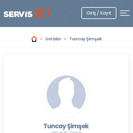
Giriş / Kayıt
Ustalar
Tuncay Şimşek
Tuncay Şimşek
ServisJET Onaylı