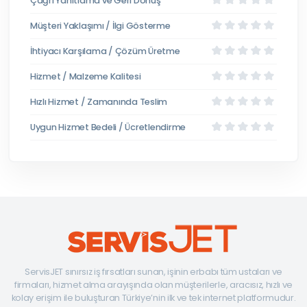
Çağrı Yanıtlama ve Geri Dönüş
Müşteri Yaklaşımı / İlgi Gösterme
İhtiyacı Karşılama / Çözüm Üretme
Hizmet / Malzeme Kalitesi
Hızlı Hizmet / Zamanında Teslim
Uygun Hizmet Bedeli / Ücretlendirme
ServisJET sınırsız iş fırsatları sunan, işinin erbabı tüm ustaları ve
firmaları, hizmet alma arayışında olan müşterilerle, aracısız, hızlı ve
kolay erişim ile buluşturan Türkiye’nin ilk ve tek internet platformudur.