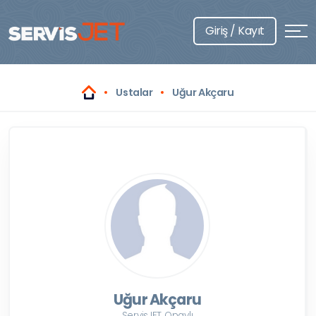
Giriş / Kayıt
Ustalar
Uğur Akçaru
Uğur Akçaru
ServisJET Onaylı