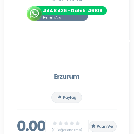
444 8 436 - Dahili : 46109
Hemen Ara
Erzurum
Paylaş
0.00
Puan Ver
(0 Değerlendirme)