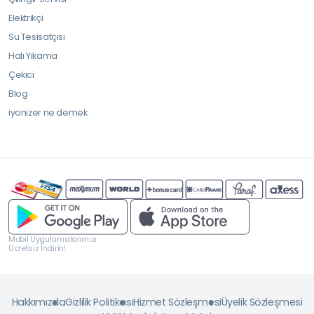
Elektrikçi
Su Tesisatçısı
Halı Yıkama
Çekici
Blog
iyonizer ne demek
Mobil Uygulamalarımızı
Ücretsiz İndirin!
Hakkımızda
Gizlilik Politikası
Hizmet Sözleşmesi
Üyelik Sözleşmesi