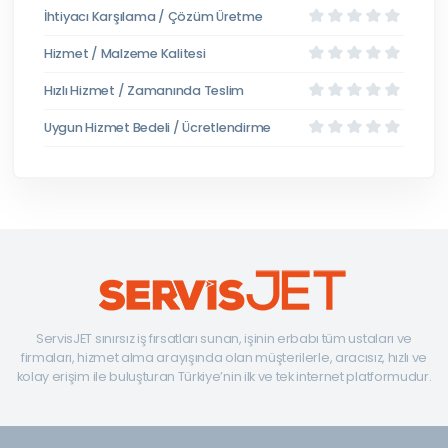
İhtiyacı Karşılama / Çözüm Üretme
Hizmet / Malzeme Kalitesi
Hızlı Hizmet / Zamanında Teslim
Uygun Hizmet Bedeli / Ücretlendirme
ServisJET sınırsız iş fırsatları sunan, işinin erbabı tüm ustaları ve
firmaları, hizmet alma arayışında olan müşterilerle, aracısız, hızlı ve
kolay erişim ile buluşturan Türkiye’nin ilk ve tek internet platformudur.