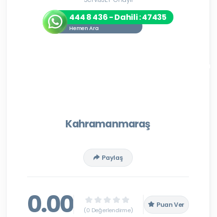
444 8 436 - Dahili : 47435
Hemen Ara
Kahramanmaraş
Paylaş
0.00
Puan Ver
(0 Değerlendirme)