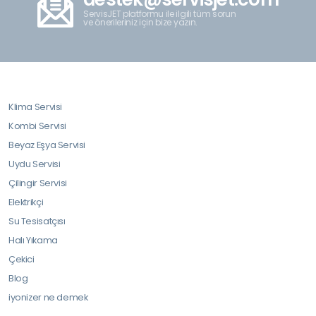
ServisJET platformu ile ilgili tüm sorun
ve önerileriniz için bize yazın.
Klima Servisi
Kombi Servisi
Beyaz Eşya Servisi
Uydu Servisi
Çilingir Servisi
Elektrikçi
Su Tesisatçısı
Halı Yıkama
Çekici
Blog
iyonizer ne demek