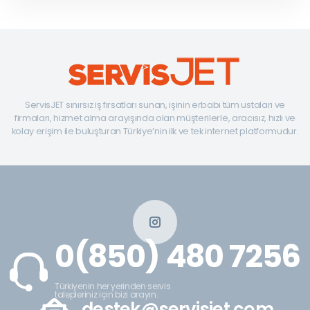
ServisJET sınırsız iş fırsatları sunan, işinin erbabı tüm ustaları ve
firmaları, hizmet alma arayışında olan müşterilerle, aracısız, hızlı ve
kolay erişim ile buluşturan Türkiye’nin ilk ve tek internet platformudur.
0(850) 480 7256
Türkiyenin her yerinden servis
talepleriniz için bizi arayın.
destek@servisjet.com