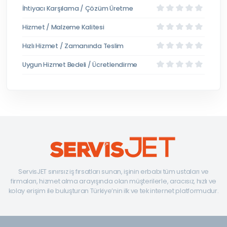
İhtiyacı Karşılama / Çözüm Üretme
Hizmet / Malzeme Kalitesi
Hızlı Hizmet / Zamanında Teslim
Uygun Hizmet Bedeli / Ücretlendirme
ServisJET sınırsız iş fırsatları sunan, işinin erbabı tüm ustaları ve
firmaları, hizmet alma arayışında olan müşterilerle, aracısız, hızlı ve
kolay erişim ile buluşturan Türkiye’nin ilk ve tek internet platformudur.