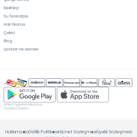
Elektrikçi
Su Tesisatçısı
Halı Yıkama
Çekici
Blog
iyonizer ne demek
Mobil Uygulamalarımızı
Ücretsiz İndirin!
Hakkımızda
Gizlilik Politikası
Hizmet Sözleşmesi
Üyelik Sözleşmesi