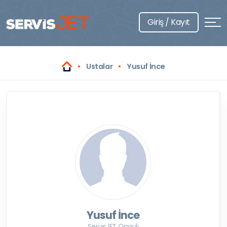
Giriş / Kayıt
Ustalar
Yusuf İnce
Yusuf İnce
ServisJET Onaylı