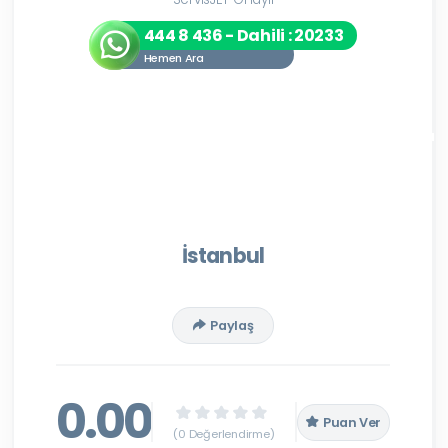
444 8 436 - Dahili : 20233
Hemen Ara
İstanbul
Paylaş
0.00
Puan Ver
(0 Değerlendirme)