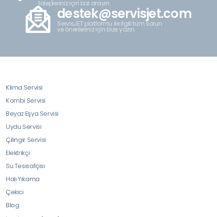
talepleriniz için bizi arayın.
destek@servisjet.com
ServisJET platformu ile ilgili tüm sorun
ve önerileriniz için bize yazın.
Klima Servisi
Kombi Servisi
Beyaz Eşya Servisi
Uydu Servisi
Çilingir Servisi
Elektrikçi
Su Tesisatçısı
Halı Yıkama
Çekici
Blog