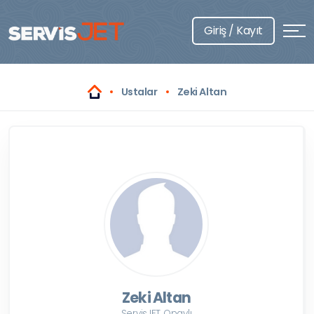
Giriş / Kayıt
Ustalar
Zeki Altan
Zeki Altan
ServisJET Onaylı