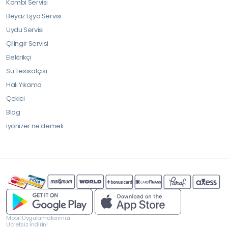
Kombi Servisi
Beyaz Eşya Servisi
Uydu Servisi
Çilingir Servisi
Elektrikçi
Su Tesisatçısı
Halı Yıkama
Çekici
Blog
iyonizer ne demek
Mobil Uygulamalarımızı
Ücretsiz İndirin!