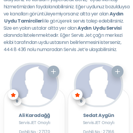
hizmetimizden faydalanabilirsiniz. Eğer uydunuz bozulduysa
ve kanalları görüntüleyemiyorsanız altta yer alan
Aydın
Uydu Tamircileri
ile görüşerek servis talep edebilirsiniz.
Size en yakın ustalar altta yer alan
Aydın Uydu Servisi
alanında listelenmektedir. Eğer Servis Jet çağrı merkezi
ekibi tarafından uydu ustasının belirlenmesini isterseniz,
444 8 436 nolu numaradan Servis Jet’e ulaşabilirsiniz.
0
0
Ali Karadağğ
Sedat Aygün
ServisJET Onaylı
ServisJET Onaylı
Dahili No : 27170
Dahili No : 27166