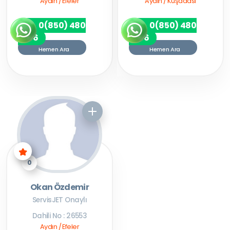
Aydın / Efeler
Aydın / Kuşadası
0(850) 480
0(850) 480
7256
7256
Hemen Ara
Hemen Ara
0
Okan Özdemir
ServisJET Onaylı
Dahili No : 26553
Aydın / Efeler