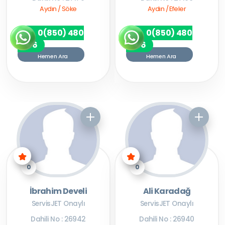
Aydın / Söke
Aydın / Efeler
0(850) 480
0(850) 480
7256
7256
Hemen Ara
Hemen Ara
0
0
İbrahim Develi
Ali Karadağ
ServisJET Onaylı
ServisJET Onaylı
Dahili No : 26942
Dahili No : 26940