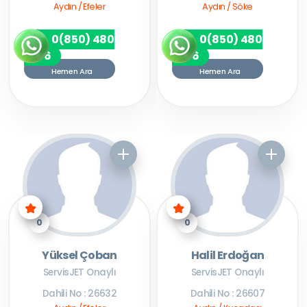
Aydın / Efeler
Aydın / Söke
0(850) 480
0(850) 480
7256
7256
Hemen Ara
Hemen Ara
0
0
Yüksel Çoban
Halil Erdoğan
ServisJET Onaylı
ServisJET Onaylı
Dahili No : 26632
Dahili No : 26607