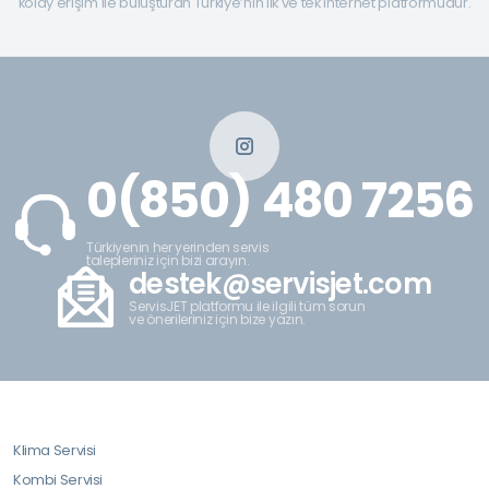
kolay erişim ile buluşturan Türkiye’nin ilk ve tek internet platformudur.
0(850) 480 7256
Türkiyenin her yerinden servis
talepleriniz için bizi arayın.
destek@servisjet.com
ServisJET platformu ile ilgili tüm sorun
ve önerileriniz için bize yazın.
Klima Servisi
Kombi Servisi