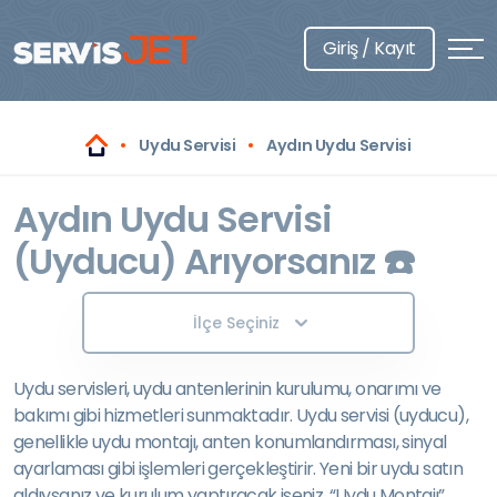
Giriş / Kayıt
Uydu Servisi
Aydın Uydu Servisi
Aydın Uydu Servisi
(Uyducu) Arıyorsanız ☎️
İlçe Seçiniz
Uydu servisleri, uydu antenlerinin kurulumu, onarımı ve
bakımı gibi hizmetleri sunmaktadır. Uydu servisi (uyducu),
genellikle uydu montajı, anten konumlandırması, sinyal
ayarlaması gibi işlemleri gerçekleştirir. Yeni bir uydu satın
aldıysanız ve kurulum yaptıracak iseniz, “Uydu Montajı”