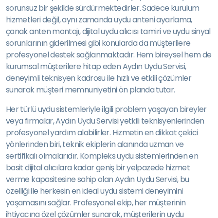
sorunsuz bir şekilde sürdürmektedirler. Sadece kurulum
hizmetleri değil, aynı zamanda uydu anteni ayarlama,
çanak anten montajı, dijital uydu alıcısı tamiri ve uydu sinyal
sorunlarının giderilmesi gibi konularda da müşterilere
profesyonel destek sağlanmaktadır. Hem bireysel hem de
kurumsal müşterilere hitap eden Aydın Uydu Servisi,
deneyimli teknisyen kadrosu ile hızlı ve etkili çözümler
sunarak müşteri memnuniyetini ön planda tutar.
Her türlü uydu sistemleriyle ilgili problem yaşayan bireyler
veya firmalar, Aydın Uydu Servisi yetkili teknisyenlerinden
profesyonel yardım alabilirler. Hizmetin en dikkat çekici
yönlerinden biri, teknik ekiplerin alanında uzman ve
sertifikalı olmalarıdır. Kompleks uydu sistemlerinden en
basit dijital alıcılara kadar geniş bir yelpazede hizmet
verme kapasitesine sahip olan Aydın Uydu Servisi, bu
özelliği ile herkesin en ideal uydu sistemi deneyimini
yaşamasını sağlar. Profesyonel ekip, her müşterinin
ihtiyacına özel çözümler sunarak, müşterilerin uydu