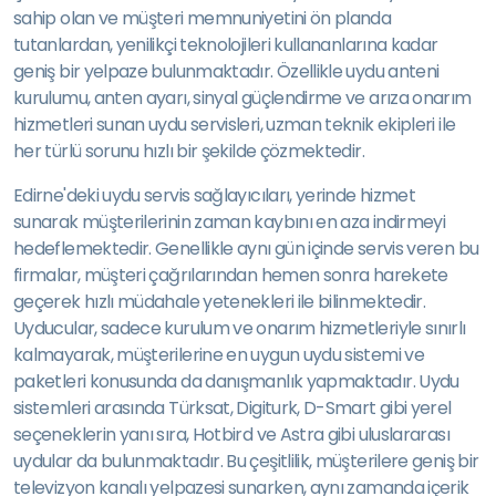
sahip olan ve müşteri memnuniyetini ön planda
tutanlardan, yenilikçi teknolojileri kullananlarına kadar
geniş bir yelpaze bulunmaktadır. Özellikle uydu anteni
kurulumu, anten ayarı, sinyal güçlendirme ve arıza onarım
hizmetleri sunan uydu servisleri, uzman teknik ekipleri ile
her türlü sorunu hızlı bir şekilde çözmektedir.
Edirne'deki uydu servis sağlayıcıları, yerinde hizmet
sunarak müşterilerinin zaman kaybını en aza indirmeyi
hedeflemektedir. Genellikle aynı gün içinde servis veren bu
firmalar, müşteri çağrılarından hemen sonra harekete
geçerek hızlı müdahale yetenekleri ile bilinmektedir.
Uyducular, sadece kurulum ve onarım hizmetleriyle sınırlı
kalmayarak, müşterilerine en uygun uydu sistemi ve
paketleri konusunda da danışmanlık yapmaktadır. Uydu
sistemleri arasında Türksat, Digiturk, D-Smart gibi yerel
seçeneklerin yanı sıra, Hotbird ve Astra gibi uluslararası
uydular da bulunmaktadır. Bu çeşitlilik, müşterilere geniş bir
televizyon kanalı yelpazesi sunarken, aynı zamanda içerik