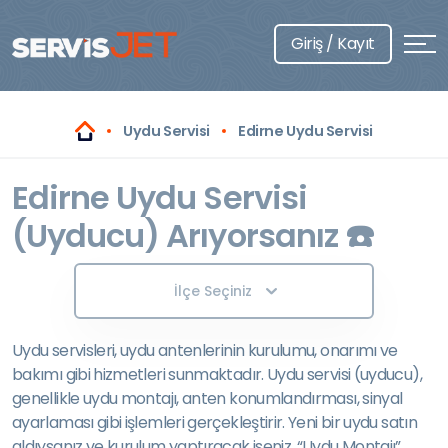
Giriş / Kayıt
Uydu Servisi
Edirne Uydu Servisi
Edirne Uydu Servisi
(Uyducu) Arıyorsanız ☎️
İlçe Seçiniz
Uydu servisleri, uydu antenlerinin kurulumu, onarımı ve
bakımı gibi hizmetleri sunmaktadır. Uydu servisi (uyducu),
genellikle uydu montajı, anten konumlandırması, sinyal
ayarlaması gibi işlemleri gerçekleştirir. Yeni bir uydu satın
aldıysanız ve kurulum yaptıracak iseniz, “Uydu Montajı”