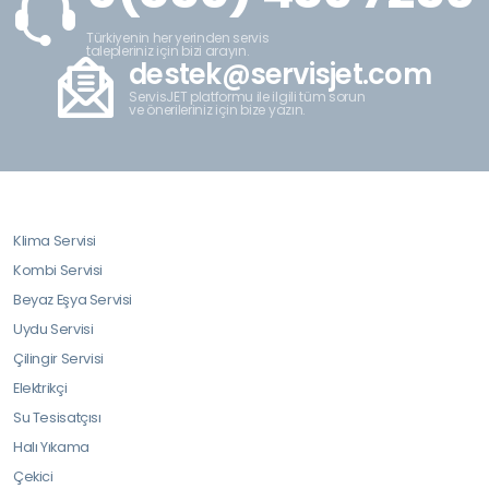
Türkiyenin her yerinden servis
talepleriniz için bizi arayın.
destek@servisjet.com
ServisJET platformu ile ilgili tüm sorun
ve önerileriniz için bize yazın.
Klima Servisi
Kombi Servisi
Beyaz Eşya Servisi
Uydu Servisi
Çilingir Servisi
Elektrikçi
Su Tesisatçısı
Halı Yıkama
Çekici