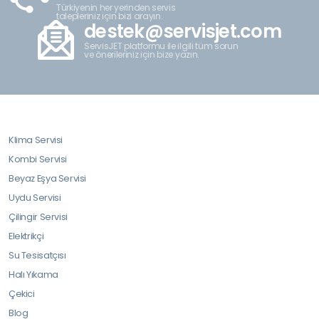
Türkiyenin her yerinden servis
talepleriniz için bizi arayın.
destek@servisjet.com
ServisJET platformu ile ilgili tüm sorun
ve önerileriniz için bize yazın.
Klima Servisi
Kombi Servisi
Beyaz Eşya Servisi
Uydu Servisi
Çilingir Servisi
Elektrikçi
Su Tesisatçısı
Halı Yıkama
Çekici
Blog