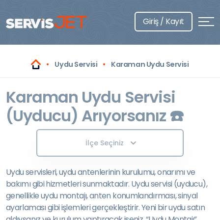
Giriş / Kayıt
Uydu Servisi
Karaman Uydu Servisi
Karaman Uydu Servisi
(Uyducu) Arıyorsanız ☎️
İlçe Seçiniz
Uydu servisleri, uydu antenlerinin kurulumu, onarımı ve
bakımı gibi hizmetleri sunmaktadır. Uydu servisi (uyducu),
genellikle uydu montajı, anten konumlandırması, sinyal
ayarlaması gibi işlemleri gerçekleştirir. Yeni bir uydu satın
aldıysanız ve kurulum yaptıracak iseniz, “Uydu Montajı”