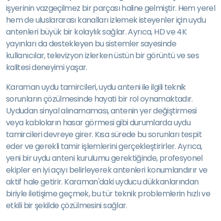
işyerinin vazgeçilmez bir parçası haline gelmiştir. Hem yerel
hem de uluslararası kanalları izlemek isteyenler için uydu
antenleri büyük bir kolaylık sağlar. Ayrıca, HD ve 4K
yayınları da destekleyen bu sistemler sayesinde
kullanıcılar, televizyon izlerken üstün bir görüntü ve ses
kalitesi deneyimi yaşar.
Karaman uydu tamircileri, uydu anteni ile ilgili teknik
sorunların çözülmesinde hayati bir rol oynamaktadır.
Uydudan sinyal alınamaması, antenin yer değiştirmesi
veya kabloların hasar görmesi gibi durumlarda uydu
tamircileri devreye girer. Kısa sürede bu sorunları tespit
eder ve gerekli tamir işlemlerini gerçekleştirirler. Ayrıca,
yeni bir uydu anteni kurulumu gerektiğinde, profesyonel
ekipler en iyi açıyı belirleyerek antenleri konumlandırır ve
aktif hale getirir. Karaman'daki uyducu dükkanlarından
biriyle iletişime geçmek, bu tür teknik problemlerin hızlı ve
etkili bir şekilde çözülmesini sağlar.