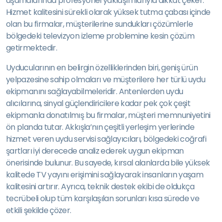
aşamalarında profesyonel yaklaşımlarıyla dikkat çeker.
Hizmet kalitesini sürekli olarak yüksek tutma çabası içinde
olan bu firmalar, müşterilerine sundukları çözümlerle
bölgedeki televizyon izleme problemine kesin çözüm
getirmektedir.
Uyducularının en belirgin özelliklerinden biri, geniş ürün
yelpazesine sahip olmaları ve müşterilere her türlü uydu
ekipmanını sağlayabilmeleridir. Antenlerden uydu
alıcılarına, sinyal güçlendiricilere kadar pek çok çeşit
ekipmanla donatılmış bu firmalar, müşteri memnuniyetini
ön planda tutar. Akkışla’nın çeşitli yerleşim yerlerinde
hizmet veren uydu servisi sağlayıcıları, bölgedeki coğrafi
şartları iyi derecede analiz ederek uygun ekipman
önerisinde bulunur. Bu sayede, kırsal alanlarda bile yüksek
kalitede TV yayını erişimini sağlayarak insanların yaşam
kalitesini artırır. Ayrıca, teknik destek ekibi de oldukça
tecrübeli olup tüm karşılaşılan sorunları kısa sürede ve
etkili şekilde çözer.