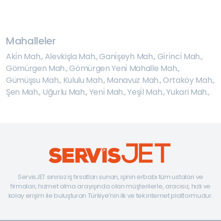
Mahalleler
Aki̇n Mah.
,
Alevkişla Mah.
,
Gani̇şeyh Mah.
,
Gi̇ri̇nci̇ Mah.
,
Gömürgen Mah.
,
Gömürgen Yeni̇ Mahalle Mah.
,
Gümüşsu Mah.
,
Kululu Mah.
,
Manavuz Mah.
,
Ortaköy Mah.
,
Şen Mah.
,
Uğurlu Mah.
,
Yeni̇ Mah.
,
Yeşi̇l Mah.
,
Yukari Mah.
,
ServisJET sınırsız iş fırsatları sunan, işinin erbabı tüm ustaları ve
firmaları, hizmet alma arayışında olan müşterilerle, aracısız, hızlı ve
kolay erişim ile buluşturan Türkiye’nin ilk ve tek internet platformudur.