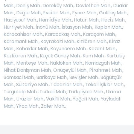
Mah.
,
Deni̇ş Mah.
,
Dereköy Mah.
,
Devlethan Mah.
,
Dualar
Mah.
,
Duğla Mah.
,
Evci̇ler Mah.
,
Eynez Mah.
,
Göktaş Mah.
,
Haciyusuf Mah.
,
Hami̇di̇ye Mah.
,
Hatun Mah.
,
Heci̇z Mah.
,
Hürri̇yet Mah.
,
İ̇nönü Mah.
,
İ̇stasyon Mah.
,
Kaplan Mah.
,
Karacahi̇sar Mah.
,
Karacakaş Mah.
,
Karaçam Mah.
,
Karamanli Mah.
,
Kayrakalti Mah.
,
Kizilören Mah.
,
Ki̇raz
Mah.
,
Kobaklar Mah.
,
Koyundere Mah.
,
Kozanli Mah.
,
Kozluören Mah.
,
Küçük Güney Mah.
,
Kum Mah.
,
Kurtuluş
Mah.
,
Menteşe Mah.
,
Naldöken Mah.
,
Namazgah Mah.
,
Ni̇hat Danişman Mah.
,
Onüçeylül Mah.
,
Pi̇rahmet Mah.
,
Samsaci Mah.
,
Sarikaya Mah.
,
Sevi̇şler Mah.
,
Söğütçük
Mah.
,
Sultani̇ye Mah.
,
Tabanlar Mah.
,
Tekeli̇ İşiklar Mah.
,
Turgutalp Mah.
,
Türkali̇ Mah.
,
Türkpi̇yale Mah.
,
Ularca
Mah.
,
Uruzlar Mah.
,
Vakifli Mah.
,
Yağcili Mah.
,
Yayladali
Mah.
,
Yirca Mah.
,
Zafer Mah.
,