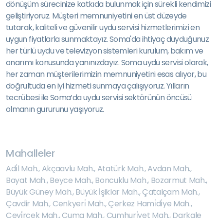
dönüşüm sürecinize katkıda bulunmak için sürekli kendimizi
geliştiriyoruz. Müşteri memnuniyetini en üst düzeyde
tutarak, kaliteli ve güvenilir uydu servisi hizmetlerimizi en
uygun fiyatlarla sunmaktayız. Soma'da ihtiyaç duyduğunuz
her türlü uydu ve televizyon sistemleri kurulum, bakım ve
onarımı konusunda yanınızdayız. Soma uydu servisi olarak,
her zaman müşterilerimizin memnuniyetini esas alıyor, bu
doğrultuda en iyi hizmeti sunmaya çalışıyoruz. Yılların
tecrübesi ile Soma’da uydu servisi sektörünün öncüsü
olmanın gururunu yaşıyoruz.
Mahalleler
Adi̇l Mah.
,
Akçaavlu Mah.
,
Atatürk Mah.
,
Avdan Mah.
,
Bayat Mah.
,
Beyce Mah.
,
Boncuklu Mah.
,
Bozarmut Mah.
,
Büyük Güney Mah.
,
Büyük İşiklar Mah.
,
Çatalçam Mah.
,
Çavdir Mah.
,
Cenkyeri̇ Mah.
,
Çerkez Hami̇di̇ye Mah.
,
Çevi̇rcek Mah.
,
Cuma Mah.
,
Cumhuri̇yet Mah.
,
Darkale