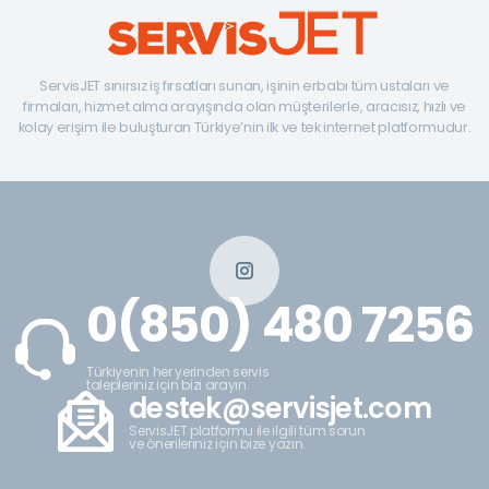
ServisJET sınırsız iş fırsatları sunan, işinin erbabı tüm ustaları ve
firmaları, hizmet alma arayışında olan müşterilerle, aracısız, hızlı ve
kolay erişim ile buluşturan Türkiye’nin ilk ve tek internet platformudur.
0(850) 480 7256
Türkiyenin her yerinden servis
talepleriniz için bizi arayın.
destek@servisjet.com
ServisJET platformu ile ilgili tüm sorun
ve önerileriniz için bize yazın.