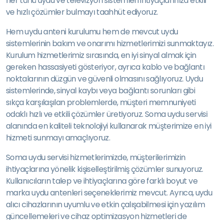
her türlü uydu ve televizyon sistemleri ihtiyaçlarınıza etkili
ve hızlı çözümler bulmayı taahhüt ediyoruz.
Hem uydu anteni kurulumu hem de mevcut uydu
sistemlerinin bakım ve onarımı hizmetlerimizi sunmaktayız.
Kurulum hizmetlerimiz sırasında, en iyi sinyal almak için
gereken hassasiyeti gösteriyor, ayrıca kablo ve bağlantı
noktalarının düzgün ve güvenli olmasını sağlıyoruz. Uydu
sistemlerinde, sinyal kaybı veya bağlantı sorunları gibi
sıkça karşılaşılan problemlerde, müşteri memnuniyeti
odaklı hızlı ve etkili çözümler üretiyoruz. Soma uydu servisi
alanında en kaliteli teknolojiyi kullanarak müşterimize en iyi
hizmeti sunmayı amaçlıyoruz.
Soma uydu servisi hizmetlerimizde, müşterilerimizin
ihtiyaçlarına yönelik kişiselleştirilmiş çözümler sunuyoruz.
Kullanıcıların talep ve ihtiyaçlarına göre farklı boyut ve
marka uydu antenleri seçeneklerimiz mevcut. Ayrıca, uydu
alıcı cihazlarının uyumlu ve etkin çalışabilmesi için yazılım
güncellemeleri ve cihaz optimizasyon hizmetleri de