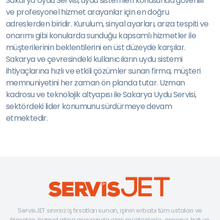
Sakarya Uydu Servisi, uydu sistemleri konusunda güvenilir
ve profesyonel hizmet arayanlar için en doğru
adreslerden biridir. Kurulum, sinyal ayarları, arıza tespiti ve
onarımı gibi konularda sunduğu kapsamlı hizmetler ile
müşterilerinin beklentilerini en üst düzeyde karşılar.
Sakarya ve çevresindeki kullanıcıların uydu sistemi
ihtiyaçlarına hızlı ve etkili çözümler sunan firma, müşteri
memnuniyetini her zaman ön planda tutar. Uzman
kadrosu ve teknolojik altyapısı ile Sakarya Uydu Servisi,
sektördeki lider konumunu sürdürmeye devam
etmektedir.
ServisJET sınırsız iş fırsatları sunan, işinin erbabı tüm ustaları ve
firmaları, hizmet alma arayışında olan müşterilerle, aracısız, hızlı ve