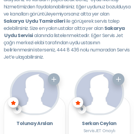
hizmetimizden faydalanabilirsiniz. Eğer uydunuz bozulduysa
ve kanalları görüntüleyemiyorsanız altta yer alan
Sakarya Uydu Tamircileri
ile görüşerek servis talep
edebilirsiniz. Size en yakın ustalar altta yer alan
Sakarya
Uydu Servisi
alanında listelenmektedir. Eğer Servis Jet
çağrı merkezi ekibi tarafından uydu ustasının
belirlenmesini isterseniz, 444 8 436 nolu numaradan Servis
Jet’e ulaşabilirsiniz.
0
0
Tolunay Arslan
Serkan Ceylan
ServisJET Onaylı