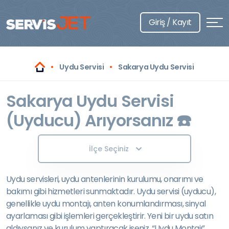
Giriş / Kayıt
Uydu Servisi
Sakarya Uydu Servisi
Sakarya Uydu Servisi
(Uyducu) Arıyorsanız ☎️
İlçe Seçiniz
Uydu servisleri, uydu antenlerinin kurulumu, onarımı ve
bakımı gibi hizmetleri sunmaktadır. Uydu servisi (uyducu),
genellikle uydu montajı, anten konumlandırması, sinyal
ayarlaması gibi işlemleri gerçekleştirir. Yeni bir uydu satın
aldıysanız ve kurulum yaptıracak iseniz, “Uydu Montajı”