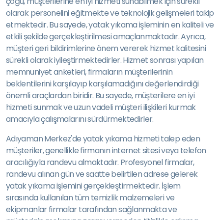
çoğu, müşterilerine en iyi hizmeti sunabilmek için sürekli
olarak personelini eğitmekte ve teknolojik gelişmeleri takip
etmektedir. Bu sayede, yatak yıkama işleminin en kaliteli ve
etkili şekilde gerçekleştirilmesi amaçlanmaktadır. Ayrıca,
müşteri geri bildirimlerine önem vererek hizmet kalitesini
sürekli olarak iyileştirmektedirler. Hizmet sonrası yapılan
memnuniyet anketleri, firmaların müşterilerinin
beklentilerini karşılayıp karşılamadığını değerlendirdiği
önemli araçlardan biridir. Bu sayede, müşterilere en iyi
hizmeti sunmak ve uzun vadeli müşteri ilişkileri kurmak
amacıyla çalışmalarını sürdürmektedirler.
Adıyaman Merkez'de yatak yıkama hizmeti talep eden
müşteriler, genellikle firmanın internet sitesi veya telefon
aracılığıyla randevu almaktadır. Profesyonel firmalar,
randevu alınan gün ve saatte belirtilen adrese gelerek
yatak yıkama işlemini gerçekleştirmektedir. İşlem
sırasında kullanılan tüm temizlik malzemeleri ve
ekipmanlar firmalar tarafından sağlanmakta ve