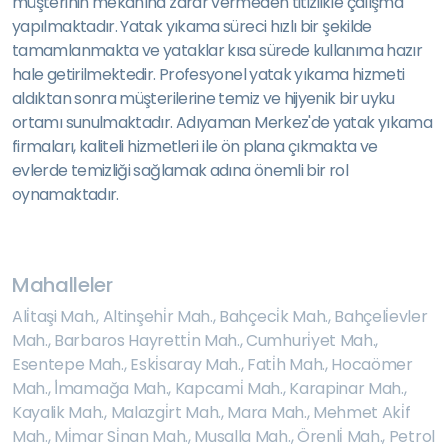
müşterinin mekanına zarar vermeden titizlikle çalışma
yapılmaktadır. Yatak yıkama süreci hızlı bir şekilde
tamamlanmakta ve yataklar kısa sürede kullanıma hazır
hale getirilmektedir. Profesyonel yatak yıkama hizmeti
aldıktan sonra müşterilerine temiz ve hijyenik bir uyku
ortamı sunulmaktadır. Adıyaman Merkez'de yatak yıkama
firmaları, kaliteli hizmetleri ile ön plana çıkmakta ve
evlerde temizliği sağlamak adına önemli bir rol
oynamaktadır.
Mahalleler
Ali̇taşi Mah.
,
Altinşehi̇r Mah.
,
Bahçeci̇k Mah.
,
Bahçeli̇evler
Mah.
,
Barbaros Hayretti̇n Mah.
,
Cumhuri̇yet Mah.
,
Esentepe Mah.
,
Eski̇saray Mah.
,
Fati̇h Mah.
,
Hocaömer
Mah.
,
İ̇mamağa Mah.
,
Kapcami̇ Mah.
,
Karapinar Mah.
,
Kayalik Mah.
,
Malazgi̇rt Mah.
,
Mara Mah.
,
Mehmet Aki̇f
Mah.
,
Mi̇mar Si̇nan Mah.
,
Musalla Mah.
,
Örenli̇ Mah.
,
Petrol