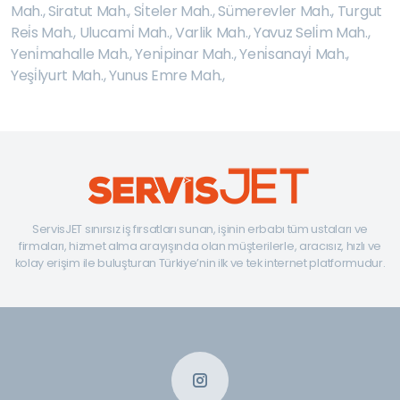
Mah.
,
Siratut Mah.
,
Si̇teler Mah.
,
Sümerevler Mah.
,
Turgut
Rei̇s Mah.
,
Ulucami̇ Mah.
,
Varlik Mah.
,
Yavuz Seli̇m Mah.
,
Yeni̇mahalle Mah.
,
Yeni̇pinar Mah.
,
Yeni̇sanayi̇ Mah.
,
Yeşi̇lyurt Mah.
,
Yunus Emre Mah.
,
ServisJET sınırsız iş fırsatları sunan, işinin erbabı tüm ustaları ve
firmaları, hizmet alma arayışında olan müşterilerle, aracısız, hızlı ve
kolay erişim ile buluşturan Türkiye’nin ilk ve tek internet platformudur.