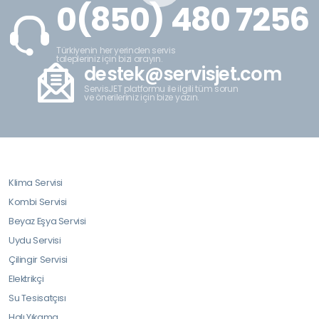
0(850) 480 7256
Türkiyenin her yerinden servis
talepleriniz için bizi arayın.
destek@servisjet.com
ServisJET platformu ile ilgili tüm sorun
ve önerileriniz için bize yazın.
Klima Servisi
Kombi Servisi
Beyaz Eşya Servisi
Uydu Servisi
Çilingir Servisi
Elektrikçi
Su Tesisatçısı
Halı Yıkama