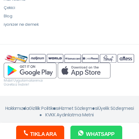
Çekici
Blog
iyonizer ne demek
Mobil Uygulamalarımızı
Ücretsiz İndirin!
Hakkımızda
Gizlilik Politikası
Hizmet Sözleşmesi
Üyelik Sözleşmesi
KVKK Aydınlatma Metni
TIKLA ARA
WHATSAPP
Copyright © 2026 ServisJET. Tüm Hakkı Saklıdır