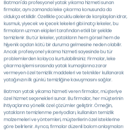
Batman'da profesyonel yatak yıkama hizmeti sunan
firmalar, aynı zamanda leke çıkarma konusunda da
oldukça etkilidir. Özellikle çocuklu ailelerde karşılaşılan idrar,
kusmuk, yiyecek ve içecek lekeleri gibi inatçı lekeler, bu
firmaların uzman ekipleri tarafından etkili bir şekilde
temizlenir. Bu tür lekeler, yatakların hem görsel hem de
hijyenik açıdan kötü bir duruma gelmesine neden olabilir.
Ancak profesyonel yıkama hizmeti sayesinde bu tür
problemlerden kolayca kurtulabilirsiniz. Firmalar, leke
çıkarma işlemi sırasında yatak kumaşlarına zarar
vermeyen özel temizlik maddeleri ve teknikler kullanarak
yatağınızın ilk günkü temizliğine kavuşmasını sağlar.
Batman yatak yıkama hizmeti veren firmalar, müşteriye
özel hizmet seçenekleri sunar. Bu firmalar, her müşterinin
ihtiyaçlarına yönelik özel çözümler geliştirir. Örneğin,
yatakların temizlenme periyodları, kullanılan temizlik
malzemeleri ve yöntemleri, müşterilerin özel isteklerine
göre belirlenir. Ayrıca, firmalar düzenli bakım anlaşmaları