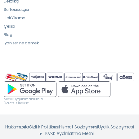
Elektrikçi
Su Tesisatçısı
Halı Yıkama
Çekici
Blog
iyonizer ne demek
Mobil Uygulamalarımızı
Ücretsiz İndirin!
Hakkımızda
Gizlilik Politikası
Hizmet Sözleşmesi
Üyelik Sözleşmesi
KVKK Aydınlatma Metni