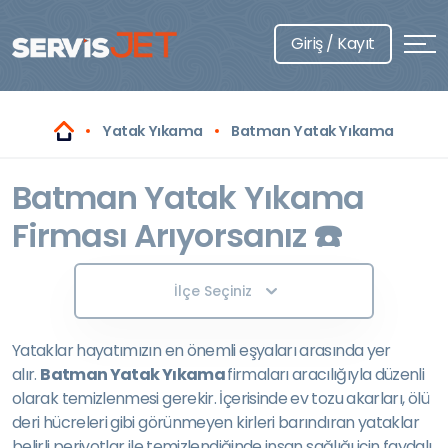
Giriş / Kayıt
Yatak Yıkama
Batman Yatak Yıkama
Batman Yatak Yıkama
Firması Arıyorsanız ☎️
İlçe Seçiniz
Yataklar hayatımızın en önemli eşyaları arasında yer
alır.
Batman Yatak Yıkama
firmaları aracılığıyla düzenli
olarak temizlenmesi gerekir. İçerisinde ev tozu akarları, ölü
deri hücreleri gibi görünmeyen kirleri barındıran yataklar
belirli periyotlar ile temizlendiğinde insan sağlığı için faydalı