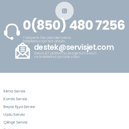
0(850) 480 7256
Türkiyenin her yerinden servis
talepleriniz için bizi arayın.
destek@servisjet.com
ServisJET platformu ile ilgili tüm sorun
ve önerileriniz için bize yazın.
Klima Servisi
Kombi Servisi
Beyaz Eşya Servisi
Uydu Servisi
Çilingir Servisi