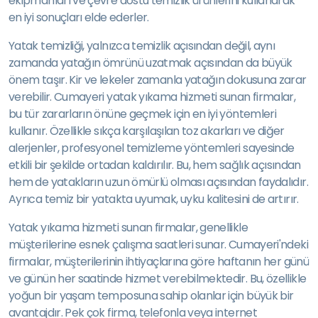
ekipmanları ve çevre dostu temizlik ürünlerini kullanarak
en iyi sonuçları elde ederler.
Yatak temizliği, yalnızca temizlik açısından değil, aynı
zamanda yatağın ömrünü uzatmak açısından da büyük
önem taşır. Kir ve lekeler zamanla yatağın dokusuna zarar
verebilir. Cumayeri yatak yıkama hizmeti sunan firmalar,
bu tür zararların önüne geçmek için en iyi yöntemleri
kullanır. Özellikle sıkça karşılaşılan toz akarları ve diğer
alerjenler, profesyonel temizleme yöntemleri sayesinde
etkili bir şekilde ortadan kaldırılır. Bu, hem sağlık açısından
hem de yatakların uzun ömürlü olması açısından faydalıdır.
Ayrıca temiz bir yatakta uyumak, uyku kalitesini de artırır.
Yatak yıkama hizmeti sunan firmalar, genellikle
müşterilerine esnek çalışma saatleri sunar. Cumayeri'ndeki
firmalar, müşterilerinin ihtiyaçlarına göre haftanın her günü
ve günün her saatinde hizmet verebilmektedir. Bu, özellikle
yoğun bir yaşam temposuna sahip olanlar için büyük bir
avantajdır. Pek çok firma, telefonla veya internet