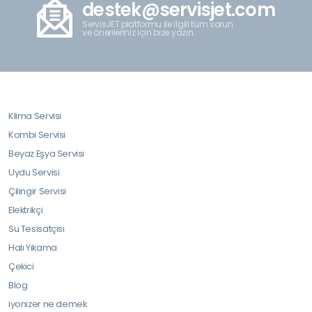
destek@servisjet.com
ServisJET platformu ile ilgili tüm sorun
ve önerileriniz için bize yazın.
Klima Servisi
Kombi Servisi
Beyaz Eşya Servisi
Uydu Servisi
Çilingir Servisi
Elektrikçi
Su Tesisatçısı
Halı Yıkama
Çekici
Blog
iyonizer ne demek