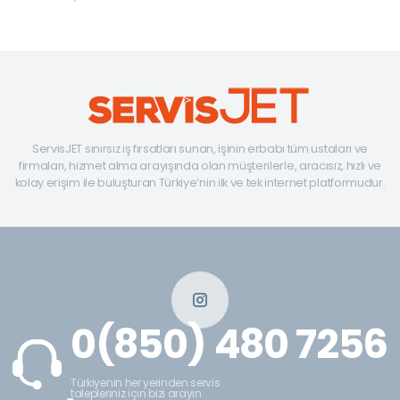
ServisJET sınırsız iş fırsatları sunan, işinin erbabı tüm ustaları ve
firmaları, hizmet alma arayışında olan müşterilerle, aracısız, hızlı ve
kolay erişim ile buluşturan Türkiye’nin ilk ve tek internet platformudur.
0(850) 480 7256
Türkiyenin her yerinden servis
talepleriniz için bizi arayın.