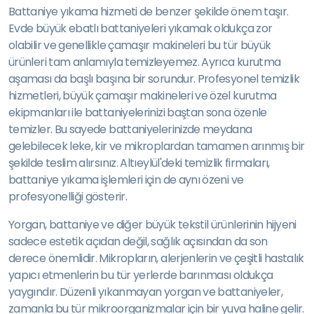
Battaniye yıkama hizmeti de benzer şekilde önem taşır.
Evde büyük ebatlı battaniyeleri yıkamak oldukça zor
olabilir ve genellikle çamaşır makineleri bu tür büyük
ürünleri tam anlamıyla temizleyemez. Ayrıca kurutma
aşaması da başlı başına bir sorundur. Profesyonel temizlik
hizmetleri, büyük çamaşır makineleri ve özel kurutma
ekipmanları ile battaniyelerinizi baştan sona özenle
temizler. Bu sayede battaniyelerinizde meydana
gelebilecek leke, kir ve mikroplardan tamamen arınmış bir
şekilde teslim alırsınız. Altıeylül'deki temizlik firmaları,
battaniye yıkama işlemleri için de aynı özeni ve
profesyonelliği gösterir.
Yorgan, battaniye ve diğer büyük tekstil ürünlerinin hijyeni
sadece estetik açıdan değil, sağlık açısından da son
derece önemlidir. Mikropların, alerjenlerin ve çeşitli hastalık
yapıcı etmenlerin bu tür yerlerde barınması oldukça
yaygındır. Düzenli yıkanmayan yorgan ve battaniyeler,
zamanla bu tür mikroorganizmalar için bir yuva haline gelir.