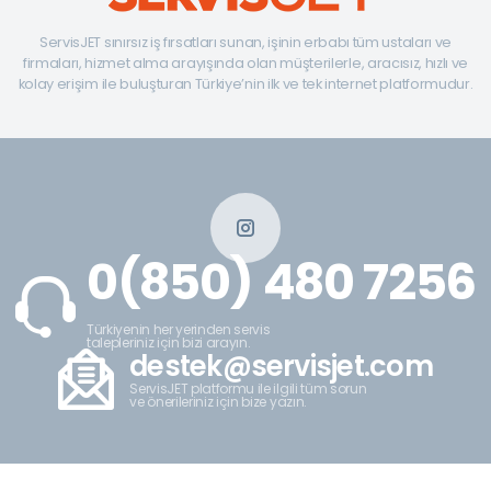
ServisJET sınırsız iş fırsatları sunan, işinin erbabı tüm ustaları ve
firmaları, hizmet alma arayışında olan müşterilerle, aracısız, hızlı ve
kolay erişim ile buluşturan Türkiye’nin ilk ve tek internet platformudur.
0(850) 480 7256
Türkiyenin her yerinden servis
talepleriniz için bizi arayın.
destek@servisjet.com
ServisJET platformu ile ilgili tüm sorun
ve önerileriniz için bize yazın.