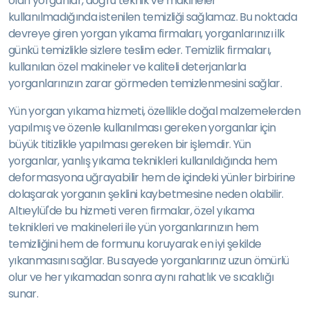
olan yorganlar, doğru teknik ve makineler
kullanılmadığında istenilen temizliği sağlamaz. Bu noktada
devreye giren yorgan yıkama firmaları, yorganlarınızı ilk
günkü temizlikle sizlere teslim eder. Temizlik firmaları,
kullanılan özel makineler ve kaliteli deterjanlarla
yorganlarınızın zarar görmeden temizlenmesini sağlar.
Yün yorgan yıkama hizmeti, özellikle doğal malzemelerden
yapılmış ve özenle kullanılması gereken yorganlar için
büyük titizlikle yapılması gereken bir işlemdir. Yün
yorganlar, yanlış yıkama teknikleri kullanıldığında hem
deformasyona uğrayabilir hem de içindeki yünler birbirine
dolaşarak yorganın şeklini kaybetmesine neden olabilir.
Altıeylül'de bu hizmeti veren firmalar, özel yıkama
teknikleri ve makineleri ile yün yorganlarınızın hem
temizliğini hem de formunu koruyarak en iyi şekilde
yıkanmasını sağlar. Bu sayede yorganlarınız uzun ömürlü
olur ve her yıkamadan sonra aynı rahatlık ve sıcaklığı
sunar.