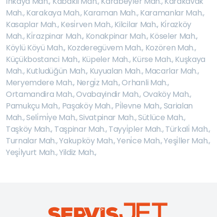
İ̇nkaya Mah.
,
Kabakli Mah.
,
Karabeyler Mah.
,
Karakavak
Mah.
,
Karakaya Mah.
,
Karaman Mah.
,
Karamanlar Mah.
,
Kasaplar Mah.
,
Kesi̇rven Mah.
,
Kilcilar Mah.
,
Ki̇razköy
Mah.
,
Ki̇razpinar Mah.
,
Konakpinar Mah.
,
Köseler Mah.
,
Köylü Köyü Mah.
,
Kozderegüvem Mah.
,
Kozören Mah.
,
Küçükbostanci Mah.
,
Küpeler Mah.
,
Kürse Mah.
,
Kuşkaya
Mah.
,
Kutludüğün Mah.
,
Kuyualan Mah.
,
Macarlar Mah.
,
Meryemdere Mah.
,
Nergi̇z Mah.
,
Orhanli Mah.
,
Ortamandira Mah.
,
Ovabayindir Mah.
,
Ovaköy Mah.
,
Pamukçu Mah.
,
Paşaköy Mah.
,
Pi̇levne Mah.
,
Sarialan
Mah.
,
Seli̇mi̇ye Mah.
,
Sivatpinar Mah.
,
Sütlüce Mah.
,
Taşköy Mah.
,
Taşpinar Mah.
,
Tayyi̇pler Mah.
,
Türkali̇ Mah.
,
Turnalar Mah.
,
Yakupköy Mah.
,
Yeni̇ce Mah.
,
Yeşi̇ller Mah.
,
Yeşi̇lyurt Mah.
,
Yildiz Mah.
,