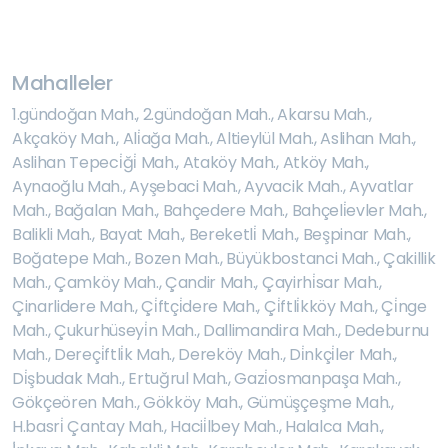
Mahalleler
1.gündoğan Mah.
,
2.gündoğan Mah.
,
Akarsu Mah.
,
Akçaköy Mah.
,
Ali̇ağa Mah.
,
Altieylül Mah.
,
Aslihan Mah.
,
Aslihan Tepeci̇ği̇ Mah.
,
Ataköy Mah.
,
Atköy Mah.
,
Aynaoğlu Mah.
,
Ayşebaci Mah.
,
Ayvacik Mah.
,
Ayvatlar
Mah.
,
Bağalan Mah.
,
Bahçedere Mah.
,
Bahçeli̇evler Mah.
,
Balikli Mah.
,
Bayat Mah.
,
Bereketli̇ Mah.
,
Beşpinar Mah.
,
Boğatepe Mah.
,
Bozen Mah.
,
Büyükbostanci Mah.
,
Çakillik
Mah.
,
Çamköy Mah.
,
Çandir Mah.
,
Çayirhi̇sar Mah.
,
Çinarlidere Mah.
,
Çi̇ftçi̇dere Mah.
,
Çi̇ftli̇kköy Mah.
,
Çi̇nge
Mah.
,
Çukurhüseyi̇n Mah.
,
Dallimandira Mah.
,
Dedeburnu
Mah.
,
Dereçi̇ftli̇k Mah.
,
Dereköy Mah.
,
Di̇nkçi̇ler Mah.
,
Di̇şbudak Mah.
,
Ertuğrul Mah.
,
Gazi̇osmanpaşa Mah.
,
Gökçeören Mah.
,
Gökköy Mah.
,
Gümüşçeşme Mah.
,
H.basri̇ Çantay Mah.
,
Hacii̇lbey Mah.
,
Halalca Mah.
,