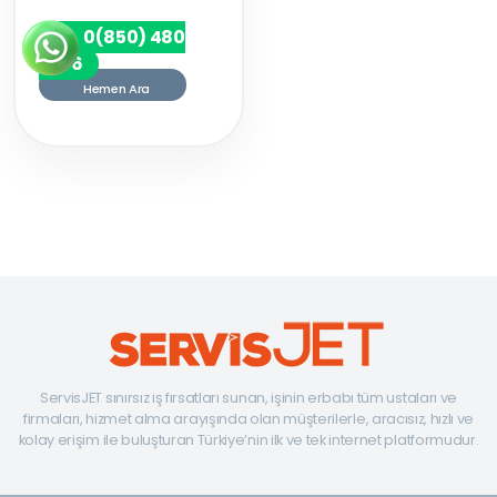
0(850) 480
7256
Hemen Ara
ServisJET sınırsız iş fırsatları sunan, işinin erbabı tüm ustaları ve
firmaları, hizmet alma arayışında olan müşterilerle, aracısız, hızlı ve
kolay erişim ile buluşturan Türkiye’nin ilk ve tek internet platformudur.