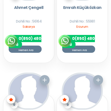
Ahmet Çengell
Emrah Küçüközkan
Dahili No : 56164
Dahili No : 55981
Sakarya
Erzurum
0(850) 480
0(850) 480
7256
7256
Hemen Ara
Hemen Ara
0
0