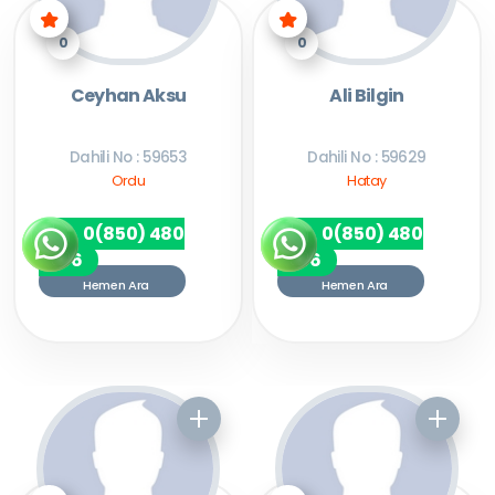
0
0
Ceyhan Aksu
Ali Bilgin
Dahili No : 59653
Dahili No : 59629
Ordu
Hatay
0(850) 480
0(850) 480
7256
7256
Hemen Ara
Hemen Ara