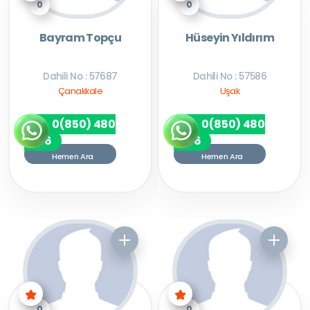
0
0
Bayram Topçu
Hüseyin Yıldırım
Dahili No : 57687
Dahili No : 57586
Çanakkale
Uşak
0(850) 480
0(850) 480
7256
7256
Hemen Ara
Hemen Ara
0
0