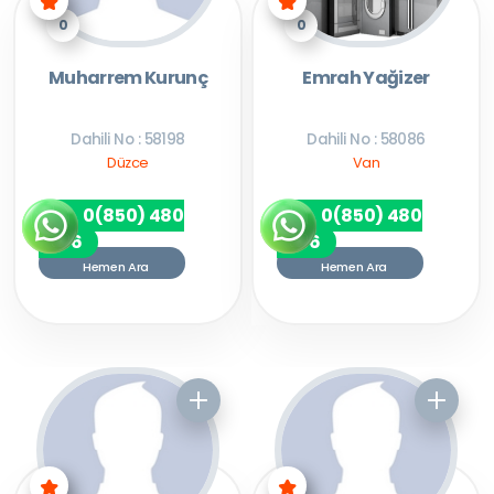
0
0
Muharrem Kurunç
Emrah Yağizer
Dahili No : 58198
Dahili No : 58086
Düzce
Van
0(850) 480
0(850) 480
7256
7256
Hemen Ara
Hemen Ara