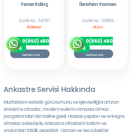
Taner Edinç
İbrahim Yaman
Dahili No : 54761
Dahili No : 50959
Balıkesir
Afyon
0(850) 480
0(850) 480
7256
7256
Hemen Ara
Hemen Ara
Ankastre Servisi Hakkında
Mutfakların estetik görünümünü ve işlevselliğini artıran
ankastre cihazlar, modern evlerin olmazsa olmaz
parçalarından biri haline geldi. Hassas yapıları ve entegre
olmaları sebebiyle, ankastre cihazların bakım ve
onarımları titizlik gerektirir. Uzman ve tecrübeli bir