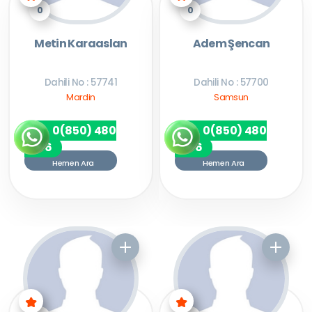
0
0
Metin Karaaslan
Adem Şencan
Dahili No : 57741
Dahili No : 57700
Mardin
Samsun
0(850) 480
0(850) 480
7256
7256
Hemen Ara
Hemen Ara