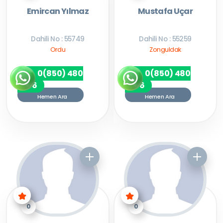
Emircan Yılmaz
Mustafa Uçar
Dahili No : 55749
Dahili No : 55259
Ordu
Zonguldak
0(850) 480
0(850) 480
7256
7256
Hemen Ara
Hemen Ara
0
0