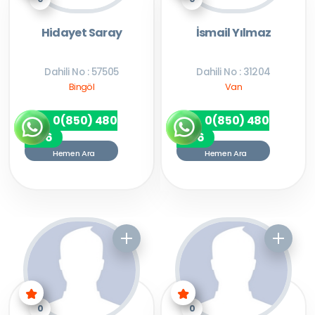
Hidayet Saray
İsmail Yılmaz
Dahili No : 57505
Dahili No : 31204
Bingöl
Van
0(850) 480
0(850) 480
7256
7256
Hemen Ara
Hemen Ara
0
0