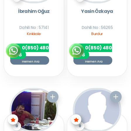
İbrahim Oğuz
Yasin Özkaya
Dahili No : 57141
Dahili No : 56265
Kırıkkale
Burdur
0(850) 480
0(850) 480
7256
7256
Hemen Ara
Hemen Ara
0
0