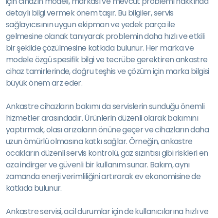
için cihazın modeli, markası ve mevcut problemi hakkında
detaylı bilgi vermek önem taşır. Bu bilgiler, servis
sağlayıcısının uygun ekipman ve yedek parça ile
gelmesine olanak tanıyarak problemin daha hızlı ve etkili
bir şekilde çözülmesine katkıda bulunur. Her marka ve
modele özgü spesifik bilgi ve tecrübe gerektiren ankastre
cihaz tamirlerinde, doğru teşhis ve çözüm için marka bilgisi
büyük önem arz eder.
Ankastre cihazların bakımı da servislerin sunduğu önemli
hizmetler arasındadır. Ürünlerin düzenli olarak bakımını
yaptırmak, olası arızaların önüne geçer ve cihazların daha
uzun ömürlü olmasına katkı sağlar. Örneğin, ankastre
ocakların düzenli servis kontrolü, gaz sızıntısı gibi riskleri en
aza indirger ve güvenli bir kullanım sunar. Bakım, aynı
zamanda enerji verimliliğini artırarak ev ekonomisine de
katkıda bulunur.
Ankastre servisi, acil durumlar için de kullanıcılarına hızlı ve