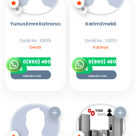
0
0
Yunus Emre Katrancı
Kerim Emekli
Dahili No : 59015
Dahili No : 39310
Denizli
Kütahya
0(850) 480
0(850) 480
7256
7256
Hemen Ara
Hemen Ara