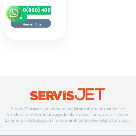
0(850) 480
7256
Hemen Ara
ServisJET sınırsız iş fırsatları sunan, işinin erbabı tüm ustaları ve
firmaları, hizmet alma arayışında olan müşterilerle, aracısız, hızlı ve
kolay erişim ile buluşturan Türkiye’nin ilk ve tek internet platformudur.