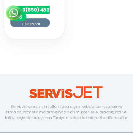
0(850) 480
7256
Hemen Ara
ServisJET sınırsız iş fırsatları sunan, işinin erbabı tüm ustaları ve
firmaları, hizmet alma arayışında olan müşterilerle, aracısız, hızlı ve
kolay erişim ile buluşturan Türkiye’nin ilk ve tek internet platformudur.