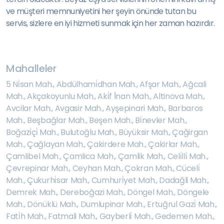
ve müşteri memnuniyetini her şeyin önünde tutan bu
servis, sizlere en iyi hizmeti sunmak için her zaman hazırdır.
Mahalleler
5 Ni̇san Mah.
,
Abdülhami̇dhan Mah.
,
Afşar Mah.
,
Ağcali
Mah.
,
Akçakoyunlu Mah.
,
Aki̇f İ̇nan Mah.
,
Altinova Mah.
,
Avcilar Mah.
,
Avgasir Mah.
,
Ayşepinari Mah.
,
Barbaros
Mah.
,
Beşbağlar Mah.
,
Beşen Mah.
,
Bi̇nevler Mah.
,
Boğazi̇çi̇ Mah.
,
Bulutoğlu Mah.
,
Büyüksir Mah.
,
Çağirgan
Mah.
,
Çağlayan Mah.
,
Çakirdere Mah.
,
Çakirlar Mah.
,
Çamlibel Mah.
,
Çamlica Mah.
,
Çamlik Mah.
,
Celi̇lli̇ Mah.
,
Çevrepinar Mah.
,
Ceyhan Mah.
,
Çokran Mah.
,
Cüceli̇
Mah.
,
Çukurhi̇sar Mah.
,
Cumhuri̇yet Mah.
,
Dadağli Mah.
,
Demrek Mah.
,
Dereboğazi Mah.
,
Döngel Mah.
,
Döngele
Mah.
,
Dönüklü Mah.
,
Dumlupinar Mah.
,
Ertuğrul Gazi̇ Mah.
,
Fati̇h Mah.
,
Fatmali Mah.
,
Gayberli̇ Mah.
,
Gedemen Mah.
,