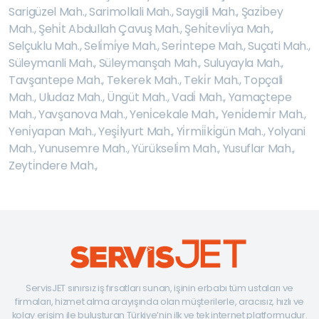
Sarigüzel Mah.
,
Sarimollali Mah.
,
Saygili Mah.
,
Şazi̇bey
Mah.
,
Şehi̇t Abdullah Çavuş Mah.
,
Şehi̇tevli̇ya Mah.
,
Selçuklu Mah.
,
Seli̇mi̇ye Mah.
,
Seri̇ntepe Mah.
,
Suçati Mah.
,
Süleymanli Mah.
,
Süleymanşah Mah.
,
Suluyayla Mah.
,
Tavşantepe Mah.
,
Tekerek Mah.
,
Teki̇r Mah.
,
Topçali
Mah.
,
Uludaz Mah.
,
Üngüt Mah.
,
Vadi̇ Mah.
,
Yamaçtepe
Mah.
,
Yavşanova Mah.
,
Yeni̇cekale Mah.
,
Yeni̇demi̇r Mah.
,
Yeni̇yapan Mah.
,
Yeşi̇lyurt Mah.
,
Yi̇rmi̇i̇ki̇gün Mah.
,
Yolyani
Mah.
,
Yunusemre Mah.
,
Yürükseli̇m Mah.
,
Yusuflar Mah.
,
Zeyti̇ndere Mah.
,
ServisJET sınırsız iş fırsatları sunan, işinin erbabı tüm ustaları ve
firmaları, hizmet alma arayışında olan müşterilerle, aracısız, hızlı ve
kolay erişim ile buluşturan Türkiye’nin ilk ve tek internet platformudur.