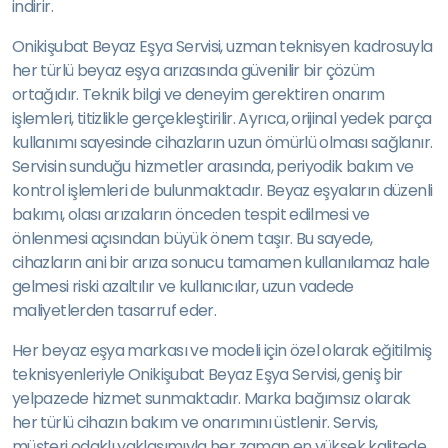
indirir.
Onikişubat Beyaz Eşya Servisi, uzman teknisyen kadrosuyla
her türlü beyaz eşya arızasında güvenilir bir çözüm
ortağıdır. Teknik bilgi ve deneyim gerektiren onarım
işlemleri, titizlikle gerçekleştirilir. Ayrıca, orijinal yedek parça
kullanımı sayesinde cihazların uzun ömürlü olması sağlanır.
Servisin sunduğu hizmetler arasında, periyodik bakım ve
kontrol işlemleri de bulunmaktadır. Beyaz eşyaların düzenli
bakımı, olası arızaların önceden tespit edilmesi ve
önlenmesi açısından büyük önem taşır. Bu sayede,
cihazların ani bir arıza sonucu tamamen kullanılamaz hale
gelmesi riski azaltılır ve kullanıcılar, uzun vadede
maliyetlerden tasarruf eder.
Her beyaz eşya markası ve modeli için özel olarak eğitilmiş
teknisyenleriyle Onikişubat Beyaz Eşya Servisi, geniş bir
yelpazede hizmet sunmaktadır. Marka bağımsız olarak
her türlü cihazın bakım ve onarımını üstlenir. Servis,
müşteri odaklı yaklaşımıyla her zaman en yüksek kalitede