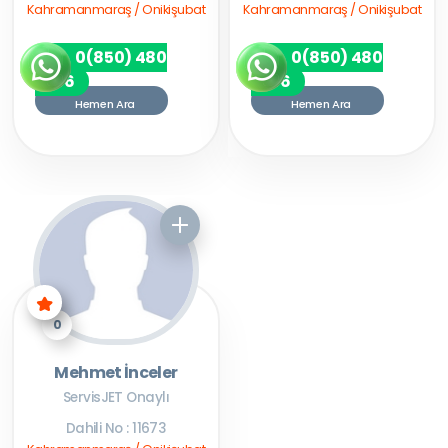
Kahramanmaraş / Onikişubat
Kahramanmaraş / Onikişubat
0(850) 480
0(850) 480
7256
7256
Hemen Ara
Hemen Ara
0
Mehmet İnceler
ServisJET Onaylı
Dahili No : 11673