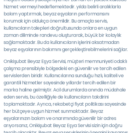
hizmet vermeyi hedeflemektedir. yılda belirli aralıklarla
bakım yaptırmak, beyaz eşyaların performansını
korumak için oldukça önemlidir. Bu amaçla servis,
kullanıcıların talepleri doğrultusunda onlara en uygun
zaman diliminde randevu oluşturarak, büyük bir kolaylık
sağlamaktadır. Bu da kullanıcıların işlerini aksatmadan
beyaz eşyalarının bakımını gerçekleştirebilmelerini sağlar.
Onikişubat Beyaz Eşya Servisi, müşteri memnuniyeti odaklı
çalışma prensibiyle bölgedeki en güvenilir ve tercih edilen
servislerden biridir. Kullanıcılarına sunduğu hızlı, kaliteli ve
garantili hizmetler sayesinde yıllardır tercih edilen bir
marka haline gelmiştir. Acil durumlarda anında müdahale
eden servis, bu özelliğiyle de kullanıcıların takdirini
toplamaktadır. Ayrıca, rekabetçi fiyat politikası sayesinde
her bütçeye uygun hizmet sunmaktadır. Beyaz
eşyalarınızın bakım ve onarımında güvenilir bir adres
arıyorsanız, Onikişubat Beyaz Eşya Servisi sizin için doğru
tercih olacaktır. Beyaz eşya servislerinin önemini kavramış