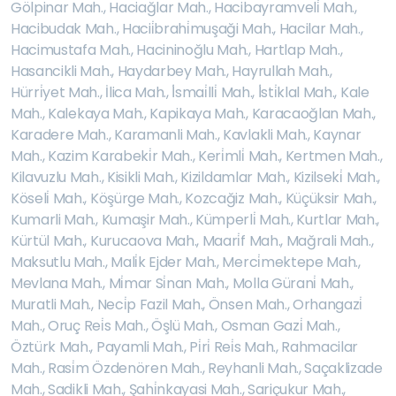
Gölpinar Mah.
,
Haciağlar Mah.
,
Hacibayramveli̇ Mah.
,
Hacibudak Mah.
,
Hacii̇brahi̇muşaği Mah.
,
Hacilar Mah.
,
Hacimustafa Mah.
,
Hacininoğlu Mah.
,
Hartlap Mah.
,
Hasancikli Mah.
,
Haydarbey Mah.
,
Hayrullah Mah.
,
Hürri̇yet Mah.
,
İlica Mah.
,
İ̇smai̇lli̇ Mah.
,
İ̇sti̇klal Mah.
,
Kale
Mah.
,
Kalekaya Mah.
,
Kapikaya Mah.
,
Karacaoğlan Mah.
,
Karadere Mah.
,
Karamanli Mah.
,
Kavlakli Mah.
,
Kaynar
Mah.
,
Kazim Karabeki̇r Mah.
,
Keri̇mli̇ Mah.
,
Kertmen Mah.
,
Kilavuzlu Mah.
,
Kisikli Mah.
,
Kizildamlar Mah.
,
Kizilseki̇ Mah.
,
Köseli̇ Mah.
,
Köşürge Mah.
,
Kozcağiz Mah.
,
Küçüksir Mah.
,
Kumarli Mah.
,
Kumaşir Mah.
,
Kümperli̇ Mah.
,
Kurtlar Mah.
,
Kürtül Mah.
,
Kurucaova Mah.
,
Maari̇f Mah.
,
Mağrali Mah.
,
Maksutlu Mah.
,
Mali̇k Ejder Mah.
,
Merci̇mektepe Mah.
,
Mevlana Mah.
,
Mi̇mar Si̇nan Mah.
,
Molla Gürani̇ Mah.
,
Muratli Mah.
,
Neci̇p Fazil Mah.
,
Önsen Mah.
,
Orhangazi̇
Mah.
,
Oruç Rei̇s Mah.
,
Öşlü Mah.
,
Osman Gazi̇ Mah.
,
Öztürk Mah.
,
Payamli Mah.
,
Pi̇ri̇ Rei̇s Mah.
,
Rahmacilar
Mah.
,
Rasi̇m Özdenören Mah.
,
Reyhanli Mah.
,
Saçaklizade
Mah.
,
Sadikli Mah.
,
Şahi̇nkayasi Mah.
,
Sariçukur Mah.
,