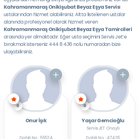
Kahramanmaraş Onikişubat Beyaz Eşya Servis
i
ustalarından hizmet alabilirsiniz. Altta listelenen ustalar
alanında profesyonel olarak hizmet veren
Kahramanmaraş Onikişubat Beyaz Eşya Tamircileri
arasında yer almaktadır. Eğer usta seçimini Servis Jet’e
bırakmak isterseniz 444 8 436 nolu numaradan bize
ulaşabilirsiniz.
0
0
Onur İşık
Yaşar Gemcioğlu
ServisJET Onaylı
Dahili No : 55524
Dahili No : 47435