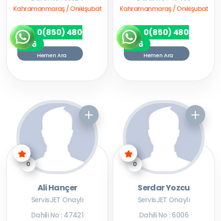
Kahramanmaraş / Onikişubat
Kahramanmaraş / Onikişubat
0(850) 480
0(850) 480
7256
7256
Hemen Ara
Hemen Ara
0
0
Ali Hançer
Serdar Yozcu
ServisJET Onaylı
ServisJET Onaylı
Dahili No : 47421
Dahili No : 6006