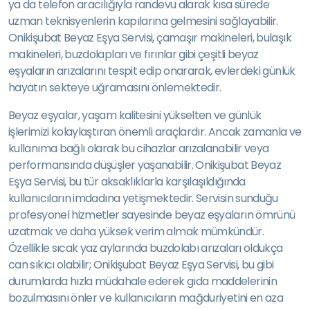
ya da telefon aracılığıyla randevu alarak kısa sürede
uzman teknisyenlerin kapılarına gelmesini sağlayabilir.
Onikişubat Beyaz Eşya Servisi, çamaşır makineleri, bulaşık
makineleri, buzdolapları ve fırınlar gibi çeşitli beyaz
eşyaların arızalarını tespit edip onararak, evlerdeki günlük
hayatın sekteye uğramasını önlemektedir.
Beyaz eşyalar, yaşam kalitesini yükselten ve günlük
işlerimizi kolaylaştıran önemli araçlardır. Ancak zamanla ve
kullanıma bağlı olarak bu cihazlar arızalanabilir veya
performansında düşüşler yaşanabilir. Onikişubat Beyaz
Eşya Servisi, bu tür aksaklıklarla karşılaşıldığında
kullanıcıların imdadına yetişmektedir. Servisin sunduğu
profesyonel hizmetler sayesinde beyaz eşyaların ömrünü
uzatmak ve daha yüksek verim almak mümkündür.
Özellikle sıcak yaz aylarında buzdolabı arızaları oldukça
can sıkıcı olabilir; Onikişubat Beyaz Eşya Servisi, bu gibi
durumlarda hızla müdahale ederek gıda maddelerinin
bozulmasını önler ve kullanıcıların mağduriyetini en aza