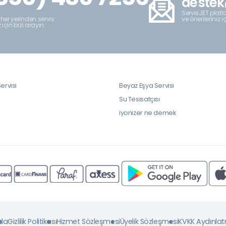
destek
ServisJET platfo
ve önerileriniz i
 her yerinden servis
z için bizi arayın.
ervisi
Beyaz Eşya Servisi
i
Su Tesisatçısı
iyonizer ne demek
da
Gizlilik Politikası
Hizmet Sözleşmesi
Üyelik Sözleşmesi
KVKK Aydınla