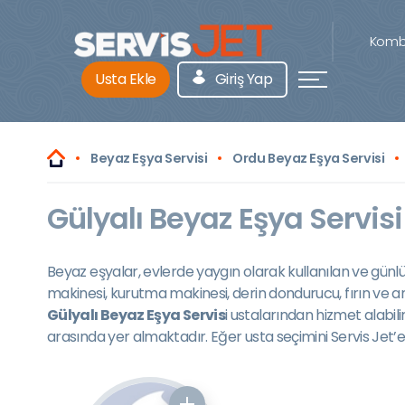
Kombi
Usta Ekle
Giriş Yap
Beyaz Eşya Servisi
Ordu Beyaz Eşya Servisi
Gülyalı Beyaz Eşya Servisi
Beyaz eşyalar, evlerde yaygın olarak kullanılan ve günl
makinesi, kurutma makinesi, derin dondurucu, fırın ve an
Gülyalı Beyaz Eşya Servis
i ustalarından hizmet alabil
arasında yer almaktadır. Eğer usta seçimini Servis Jet’