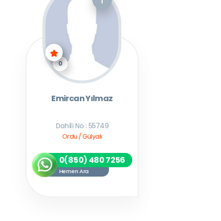
0
Emircan Yılmaz
Dahili No : 55749
Ordu / Gülyalı
0(850) 480 7256
Hemen Ara