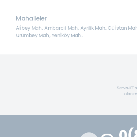
Mahalleler
Ali̇bey Mah.
,
Ambarcili Mah.
,
Ayrilik Mah.
,
Güli̇stan Mah
Ürümbey Mah.
,
Yeni̇köy Mah.
,
ServisJET s
olan mü
0(