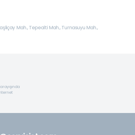
aşliçay Mah.
,
Tepealti Mah.
,
Turnasuyu Mah.
,
a arayışında
internet