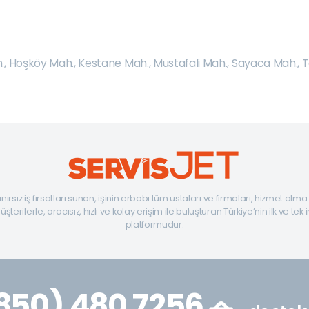
.
,
Hoşköy Mah.
,
Kestane Mah.
,
Mustafali Mah.
,
Sayaca Mah.
,
T
ınırsız iş fırsatları sunan, işinin erbabı tüm ustaları ve firmaları, hizmet alm
şterilerle, aracısız, hızlı ve kolay erişim ile buluşturan Türkiye’nin ilk ve tek 
platformudur.
850) 480 7256