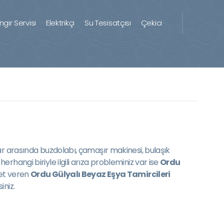
ingir Servisi
Elektrikçi
Su Tesisatçısı
Çekici
ar arasında buzdolabı, çamaşır makinesi, bulaşık
hangi biriyle ilgili arıza probleminiz var ise
Ordu
met veren
Ordu Gülyalı Beyaz Eşya Tamircileri
iniz.