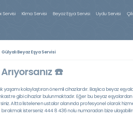
 Servisi
Klima Servisi
Beyaz Eşya Servisi
Uydu Servisi
Çil
Gülyalı Beyaz Eşya Servisi
 Arıyorsanız ☎️
ük yaşamı kolaylaştıran önemli cihazlardır. Başlıca beyaz eşyal
kastre gibi cihazlar bulunmaktadır. Eğer bu beyaz eşyalardan her
irsiniz. Altta listelenen ustalar alanında profesyonel olarak hiz
e bırakmak isterseniz 444 8 436 nolu numaradan bize ulaşabilirs