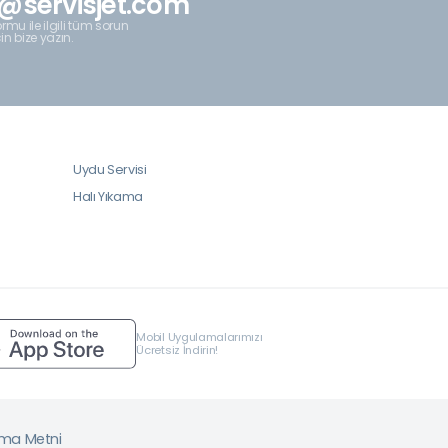
@servisjet.com
rmu ile ilgili tüm sorun
çin bize yazın.
Uydu Servisi
Halı Yıkama
Mobil Uygulamalarımızı
Ücretsiz İndirin!
tma Metni