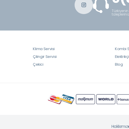
Türkiyenin
taleplerini
Klima Servisi
Kombi S
Çilingir Servisi
Elektrikç
Çekici
Blog
Hakkımız