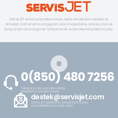
ServisJET sınırsız iş fırsatları sunan, işinin erbabı tüm ustaları ve
firmaları, hizmet alma arayışında olan müşterilerle, aracısız, hızlı ve
kolay erişim ile buluşturan Türkiye’nin ilk ve tek internet platformudur.
0(850) 480 7256
Türkiyenin her yerinden servis
talepleriniz için bizi arayın.
destek@servisjet.com
ServisJET platformu ile ilgili tüm sorun
ve önerileriniz için bize yazın.