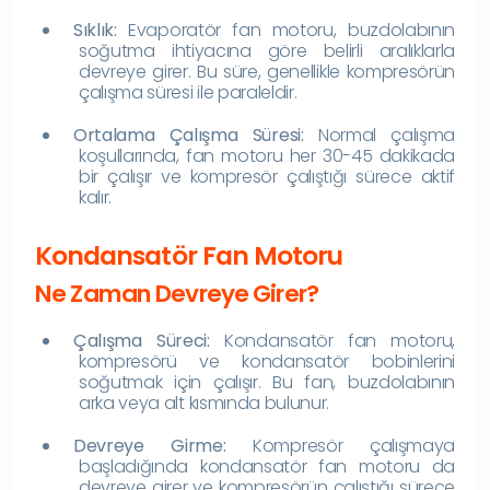
Sıklık:
Evaporatör fan motoru, buzdolabının
soğutma ihtiyacına göre belirli aralıklarla
devreye girer. Bu süre, genellikle kompresörün
çalışma süresi ile paraleldir.
Ortalama Çalışma Süresi:
Normal çalışma
koşullarında, fan motoru her 30-45 dakikada
bir çalışır ve kompresör çalıştığı sürece aktif
kalır.
Kondansatör Fan Motoru
Ne Zaman Devreye Girer?
Çalışma Süreci:
Kondansatör fan motoru,
kompresörü ve kondansatör bobinlerini
soğutmak için çalışır. Bu fan, buzdolabının
arka veya alt kısmında bulunur.
Devreye Girme:
Kompresör çalışmaya
başladığında kondansatör fan motoru da
devreye girer ve kompresörün çalıştığı sürece