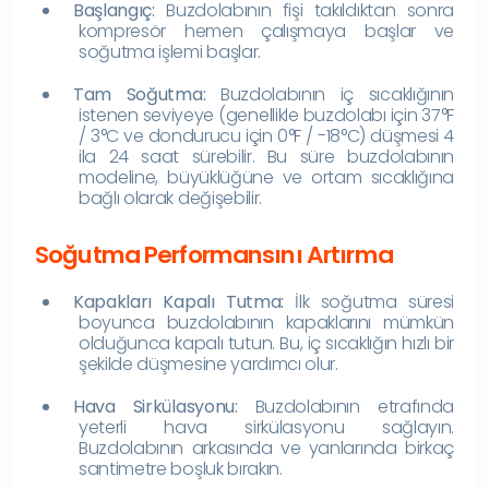
Başlangıç:
Buzdolabının fişi takıldıktan sonra
kompresör hemen çalışmaya başlar ve
soğutma işlemi başlar.
Tam Soğutma:
Buzdolabının iç sıcaklığının
istenen seviyeye (genellikle buzdolabı için 37°F
/ 3°C ve dondurucu için 0°F / -18°C) düşmesi 4
ila 24 saat sürebilir. Bu süre buzdolabının
modeline, büyüklüğüne ve ortam sıcaklığına
bağlı olarak değişebilir.
Soğutma Performansını Artırma
Kapakları Kapalı Tutma:
İlk soğutma süresi
boyunca buzdolabının kapaklarını mümkün
olduğunca kapalı tutun. Bu, iç sıcaklığın hızlı bir
şekilde düşmesine yardımcı olur.
Hava Sirkülasyonu:
Buzdolabının etrafında
yeterli hava sirkülasyonu sağlayın.
Buzdolabının arkasında ve yanlarında birkaç
santimetre boşluk bırakın.