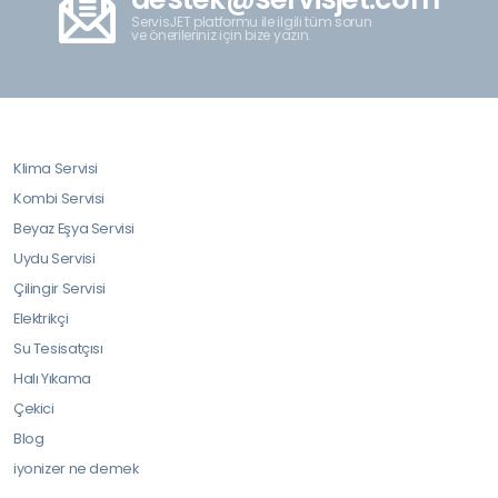
ServisJET platformu ile ilgili tüm sorun
ve önerileriniz için bize yazın.
Klima Servisi
Kombi Servisi
Beyaz Eşya Servisi
Uydu Servisi
Çilingir Servisi
Elektrikçi
Su Tesisatçısı
Halı Yıkama
Çekici
Blog
iyonizer ne demek