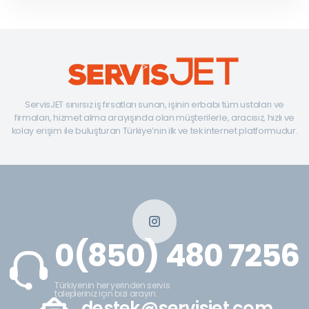
ServisJET sınırsız iş fırsatları sunan, işinin erbabı tüm ustaları ve
firmaları, hizmet alma arayışında olan müşterilerle, aracısız, hızlı ve
kolay erişim ile buluşturan Türkiye’nin ilk ve tek internet platformudur.
0(850) 480 7256
Türkiyenin her yerinden servis
talepleriniz için bizi arayın.
destek@servisjet.com