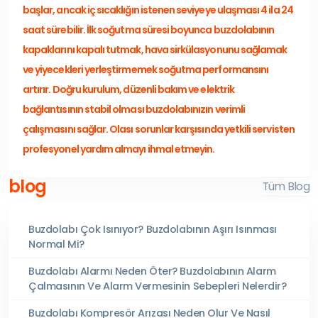
başlar, ancak iç sıcaklığın istenen seviyeye ulaşması 4 ila 24
saat sürebilir. İlk soğutma süresi boyunca buzdolabının
kapaklarını kapalı tutmak, hava sirkülasyonunu sağlamak
ve yiyecekleri yerleştirmemek soğutma performansını
artırır. Doğru kurulum, düzenli bakım ve elektrik
bağlantısının stabil olması buzdolabınızın verimli
çalışmasını sağlar. Olası sorunlar karşısında yetkili servisten
profesyonel yardım almayı ihmal etmeyin.
blog
Tüm Blog
Buzdolabı Çok Isınıyor? Buzdolabının Aşırı Isınması
Normal Mi?
Buzdolabı Alarmı Neden Öter? Buzdolabının Alarm
Çalmasının Ve Alarm Vermesinin Sebepleri Nelerdir?
Buzdolabı Kompresör Arızası Neden Olur Ve Nasıl