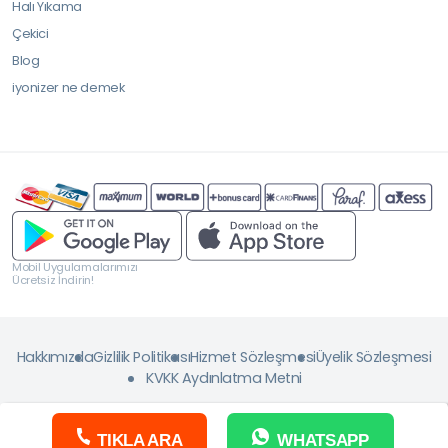
Halı Yıkama
Çekici
Blog
iyonizer ne demek
Mobil Uygulamalarımızı
Ücretsiz İndirin!
Hakkımızda
Gizlilik Politikası
Hizmet Sözleşmesi
Üyelik Sözleşmesi
KVKK Aydınlatma Metni
TIKLA ARA
WHATSAPP