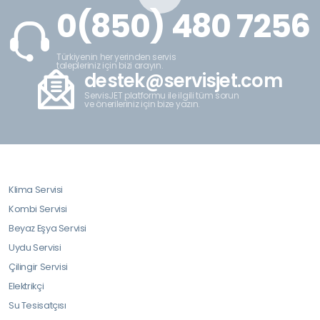
0(850) 480 7256
Türkiyenin her yerinden servis
talepleriniz için bizi arayın.
destek@servisjet.com
ServisJET platformu ile ilgili tüm sorun
ve önerileriniz için bize yazın.
Klima Servisi
Kombi Servisi
Beyaz Eşya Servisi
Uydu Servisi
Çilingir Servisi
Elektrikçi
Su Tesisatçısı