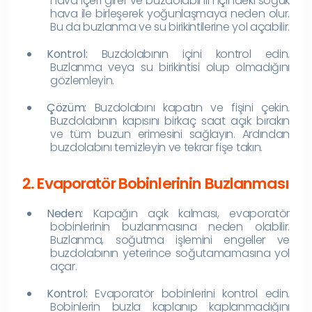
hava içeri girer ve buzdolabının içindeki soğuk
hava ile birleşerek yoğunlaşmaya neden olur.
Bu da buzlanma ve su birikintilerine yol açabilir.
Kontrol:
Buzdolabının içini kontrol edin.
Buzlanma veya su birikintisi olup olmadığını
gözlemleyin.
Çözüm:
Buzdolabını kapatın ve fişini çekin.
Buzdolabının kapısını birkaç saat açık bırakın
ve tüm buzun erimesini sağlayın. Ardından
buzdolabını temizleyin ve tekrar fişe takın.
2. Evaporatör Bobinlerinin Buzlanması
Neden:
Kapağın açık kalması, evaporatör
bobinlerinin buzlanmasına neden olabilir.
Buzlanma, soğutma işlemini engeller ve
buzdolabının yeterince soğutamamasına yol
açar.
Kontrol:
Evaporatör bobinlerini kontrol edin.
Bobinlerin buzla kaplanıp kaplanmadığını