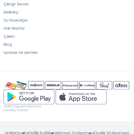
Çilingir Servisi
Elektrikçi
Su Tesisatçısı
Halı Yıkama
Çekici
Blog
iyonizer ne demek
Mobil Uygulamalarımızı
Ücretsiz İndirin!
Hakkımızda
Gizlilik Politikası
Hizmet Sözleşmesi
Üyelik Sözleşmesi