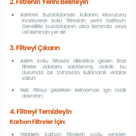
2. Filtrenin Yerini Belirleyin
Kontrol:
Buzdolabınızın kullanım kılavuzunu
inceleyerek koku filtresinin yerini belirleyin.
Genellikle buzdolabının arka kısmında veya
üst kısmında yer alır.
3. Filtreyi Çıkarın
Adım:
Koku filtresini dikkatlice çıkarın. Bazı
filtreler vidalarla sabitlenmiş olabilir; bu
durumda bir tornavida kullanarak vidaları
sökün.
Not:
Filtreyi çıkarırken kırılmaması için nazik
davranın.
4. Filtreyi Temizleyin
Karbon Filtreler İçin:
Yöntem:
Karbon filtrelerin çoğu yeniden