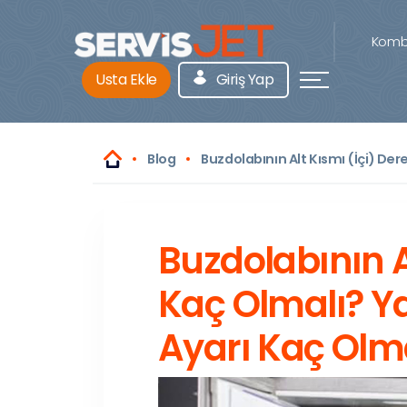
Kombi
Usta Ekle
Giriş Yap
Blog
Buzdolabının Alt Kısmı (İçi) Der
Buzdolabının A
Kaç Olmalı? Ya
Ayarı Kaç Olm