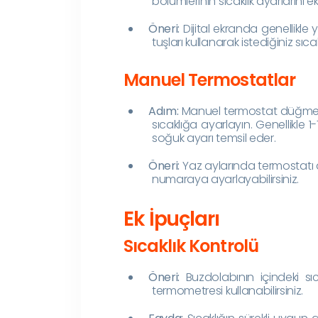
bölümlerinin sıcaklık ayarlarını e
Öneri:
Dijital ekranda genellikle 
tuşları kullanarak istediğiniz sıca
Manuel Termostatlar
Adım:
Manuel termostat düğmesi
sıcaklığa ayarlayın. Genellikle 
soğuk ayarı temsil eder.
Öneri:
Yaz aylarında termostatı 
numaraya ayarlayabilirsiniz.
Ek İpuçları
Sıcaklık Kontrolü
Öneri:
Buzdolabının içindeki sı
termometresi kullanabilirsiniz.