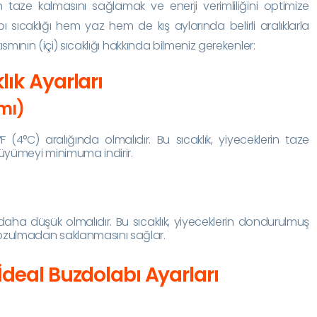
rin taze kalmasını sağlamak ve enerji verimliliğini optimize
ı sıcaklığı hem yaz hem de kış aylarında belirli aralıklarla
ısmının (içi) sıcaklığı hakkında bilmeniz gerekenler:
lık Ayarları
smı)
 (4°C) aralığında olmalıdır. Bu sıcaklık, yiyeceklerin taze
büyümeyi minimuma indirir.
aha düşük olmalıdır. Bu sıcaklık, yiyeceklerin dondurulmuş
ozulmadan saklanmasını sağlar.
İdeal Buzdolabı Ayarları