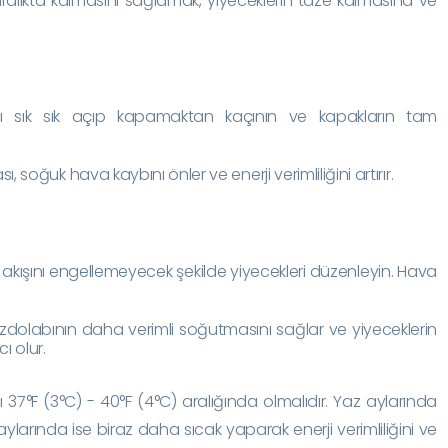
aralıkta kalmasını sağlamak, yiyeceklerin taze kalmasına ve
.
nı sık sık açıp kapamaktan kaçının ve kapakların tam
oğuk hava kaybını önler ve enerji verimliliğini artırır.
akışını engellemeyecek şekilde yiyecekleri düzenleyin. Hava
zdolabının daha verimli soğutmasını sağlar ve yiyeceklerin
ı olur.
ığı 37°F (3°C) - 40°F (4°C) aralığında olmalıdır. Yaz aylarında
 aylarında ise biraz daha sıcak yaparak enerji verimliliğini ve