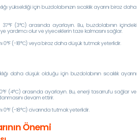
ğı yükseldiği için buzdolabınızın sıcaklık ayarını biraz daha
 37°F (3°C) arasında ayarlayın. Bu, buzdolabının içindeki
ye yardımcı olur ve yiyeceklerin taze kalmasını sağlar.
ı 0°F (-18°C) veya biraz daha düşük tutmak yeterlidir.
lığı daha düşük olduğu için buzdolabının sıcaklık ayarını
°F (4°C) arasında ayarlayın. Bu, enerji tasarrufu sağlar ve
klanmasını devam ettirir.
 0°F (-18°C) civarında tutmak yeterlidir.
arının Önemi
sı