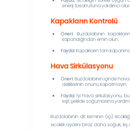
Fayda:
Sıcaklığın sürekli uygun 
enerji tasarrufuna yardımcı olur
Kapakların Kontrolü
Öneri:
Buzdolabının kapakları
kapandığından emin olun.
Fayda:
Kapakların tam kapanması, s
Hava Sirkülasyonu
Öneri:
Buzdolabının içinde hava 
deliklerinin önünü kapatmayın.
Fayda:
İyi hava sirkülasyonu, bu
eşit şekilde soğumasına yardımc
Buzdolabının alt kısmının (içi) sıcakl
sıcaklık ayarını biraz daha soğuk, kış