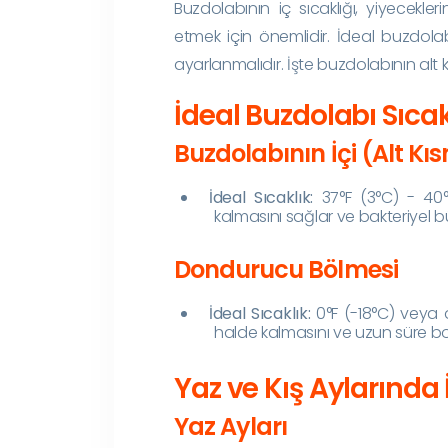
Buzdolabının iç sıcaklığı, yiyecekle
etmek için önemlidir. İdeal buzdolab
ayarlanmalıdır. İşte buzdolabının alt k
İdeal Buzdolabı Sıcak
Buzdolabının İçi (Alt Kı
İdeal Sıcaklık:
37°F (3°C) - 40°F
kalmasını sağlar ve bakteriyel 
Dondurucu Bölmesi
İdeal Sıcaklık:
0°F (-18°C) veya d
halde kalmasını ve uzun süre b
Yaz ve Kış Aylarında 
Yaz Ayları