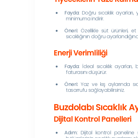
Fayda:
Doğru sıcaklık ayarları,
minimuma indirir.
Öneri:
Özellikle süt ürünleri, e
sıcaklığının doğru ayarlandığın
Enerji Verimliliği
Fayda:
İdeal sıcaklık ayarları, b
faturasını düşürür.
Öneri:
Yaz ve kış aylarında sıc
tasarrufu sağlayabilirsiniz.
Buzdolabı Sıcaklık 
Dijital Kontrol Panelleri
Adım:
Dijital kontrol panelin