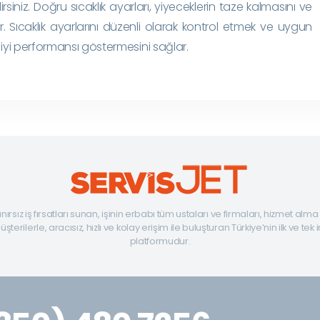
irsiniz. Doğru sıcaklık ayarları, yiyeceklerin taze kalmasını ve
ırır. Sıcaklık ayarlarını düzenli olarak kontrol etmek ve uygun
iyi performansı göstermesini sağlar.
ınırsız iş fırsatları sunan, işinin erbabı tüm ustaları ve firmaları, hizmet alm
şterilerle, aracısız, hızlı ve kolay erişim ile buluşturan Türkiye’nin ilk ve tek 
platformudur.