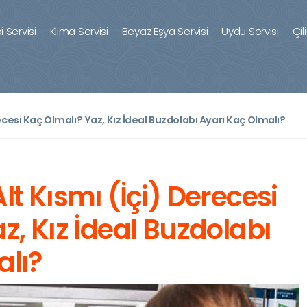
 Servisi
Klima Servisi
Beyaz Eşya Servisi
Uydu Servisi
Çil
ecesi Kaç Olmalı? Yaz, Kız İdeal Buzdolabı Ayarı Kaç Olmalı?
lt Kısmı (İçi) Derecesi
z, Kız İdeal Buzdolabı
alı?