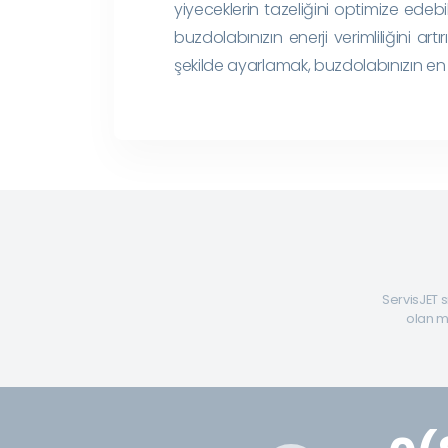
yiyeceklerin tazeliğini optimize edebil
buzdolabınızın enerji verimliliğini art
şekilde ayarlamak, buzdolabınızın en 
ServisJET s
olan mü