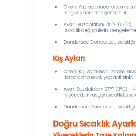
Öneri:
Yaz aylarında ortam sıcaklı
soğuk yapmanız gerekebilir.
Ayar:
Buzdolabını 35°F (1.7°C) -
sıcaklık değişimlerini dengeleme
Dondurucu:
Dondurucu sıcaklığın
Kış Ayları
Öneri:
Kış aylarında ortam sıcak
biraz daha sıcak yapabilirsiniz.
Ayar:
Buzdolabını 37°F (3°C) - 40
yiyeceklerin uygun sıcaklıkta sa
Dondurucu:
Dondurucu sıcaklığını
Doğru Sıcaklık Ayarl
Yiyeceklerin Taze Kalma