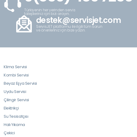
Türkiyenin her yerinden servis
talepleriniz için bizi arayın.
destek@servisjet.com
ServisJET platformu ile ilgili tüm sorun
ve önerileriniz için bize yazın.
Klima Servisi
Kombi Servisi
Beyaz Eşya Servisi
Uydu Servisi
Çilingir Servisi
Elektrikçi
Su Tesisatçısı
Halı Yıkama
Çekici