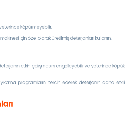
 yeterince köpürmeyebilir.
akinesi için özel olarak üretilmiş deterjanları kullanın.
deterjanın etkin çalışmasını engelleyebilir ve yeterince köpük
yıkama programlarını tercih ederek deterjanın daha etkili
ları