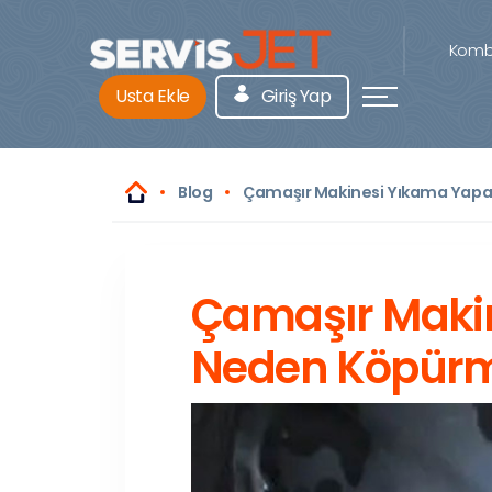
Kombi
Usta Ekle
Giriş Yap
Blog
Çamaşır Makinesi Yıkama Yap
Çamaşır Maki
Neden Köpür