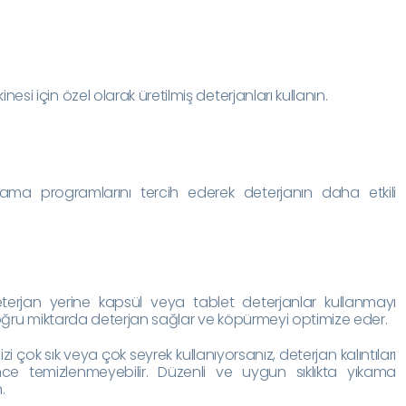
esi için özel olarak üretilmiş deterjanları kullanın.
kama programlarını tercih ederek deterjanın daha etkili
terjan yerine kapsül veya tablet deterjanlar kullanmayı
doğru miktarda deterjan sağlar ve köpürmeyi optimize eder.
 çok sık veya çok seyrek kullanıyorsanız, deterjan kalıntıları
ince temizlenmeyebilir. Düzenli ve uygun sıklıkta yıkama
.