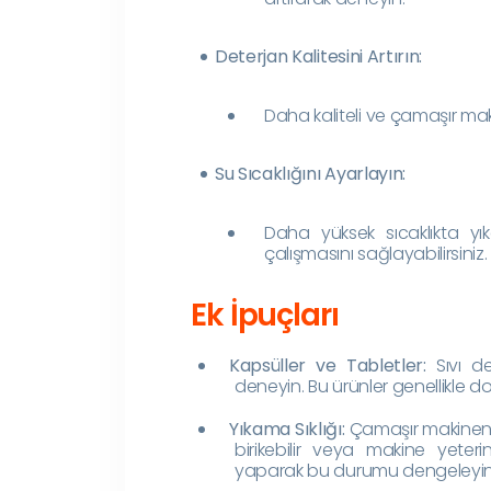
Deterjan Kalitesini Artırın:
Daha kaliteli ve çamaşır makin
Su Sıcaklığını Ayarlayın:
Daha yüksek sıcaklıkta yı
çalışmasını sağlayabilirsiniz.
Ek İpuçları
Kapsüller ve Tabletler:
Sıvı de
deneyin. Bu ürünler genellikle 
Yıkama Sıklığı:
Çamaşır makinenizi
birikebilir veya makine yeter
yaparak bu durumu dengeleyin