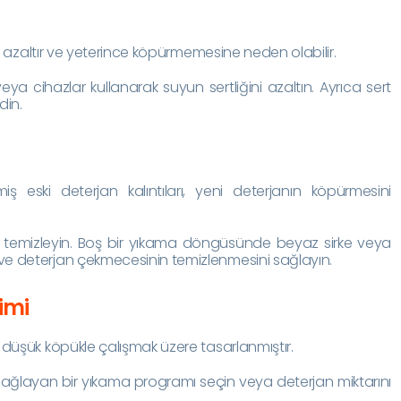
ni azaltır ve yeterince köpürmemesine neden olabilir.
ya cihazlar kullanarak suyun sertliğini azaltın. Ayrıca sert
din.
iş eski deterjan kalıntıları, yeni deterjanın köpürmesini
k temizleyin. Boş bir yıkama döngüsünde beyaz sirke veya
e deterjan çekmecesinin temizlenmesini sağlayın.
imi
düşük köpükle çalışmak üzere tasarlanmıştır.
ğlayan bir yıkama programı seçin veya deterjan miktarını