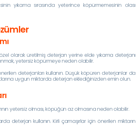
esinin yıkama sırasında yeterince köpürmemesinin olası
özümler
ımı
özel olarak üretilmiş deterjan yerine elde yıkama deterjanı
lanmak, yetersiz köpürmeye neden olabilir.
erilen deterjanları kullanın. Düşük köpüren deterjanlar da
matlarına uygun miktarda deterjan eklediğinizden emin olun.
arı
rının yetersiz olması, köpüğün az olmasına neden olabilir.
rda deterjan kullanın. Kirli çamaşırlar için önerilen miktarın