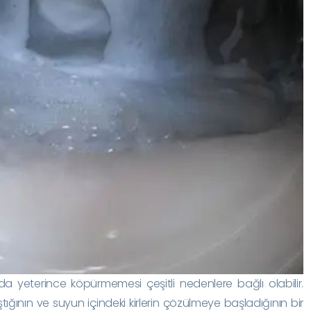
a yeterince köpürmemesi çeşitli nedenlere bağlı olabilir.
tığının ve suyun içindeki kirlerin çözülmeye başladığının bir