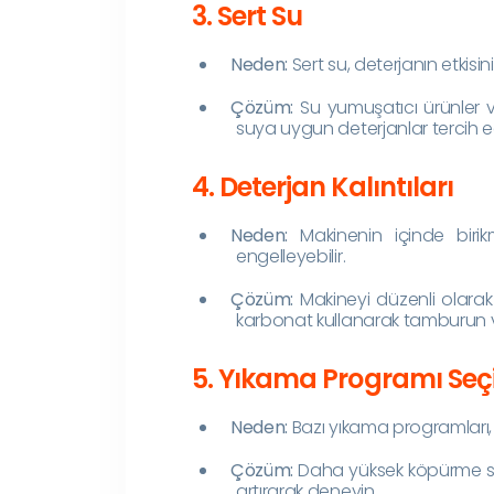
3. Sert Su
Neden:
Sert su, deterjanın etkisi
Çözüm:
Su yumuşatıcı ürünler ve
suya uygun deterjanlar tercih e
4. Deterjan Kalıntıları
Neden:
Makinenin içinde birikm
engelleyebilir.
Çözüm:
Makineyi düzenli olara
karbonat kullanarak tamburun v
5. Yıkama Programı Seç
Neden:
Bazı yıkama programları, 
Çözüm:
Daha yüksek köpürme sa
artırarak deneyin.