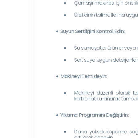
Çamaşır makinesi için önerile
Üreticinin talimatlarına uyg
Suyun Sertliğini Kontrol Edin:
Su yumuşatıcı ürünler veya ci
Sert suya uygun deterjanlar 
Makineyi Temizleyin:
Makineyi düzenli olarak t
karbonat kullanarak tambur
Yıkama Programını Değiştirin:
Daha yüksek köpürme sağla
artırarak deneyin.