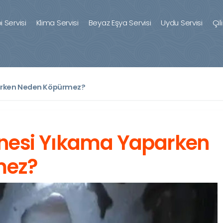
 Servisi
Klima Servisi
Beyaz Eşya Servisi
Uydu Servisi
Çil
arken Neden Köpürmez?
nesi Yıkama Yaparken
mez?