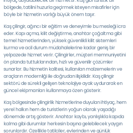
ihtiyaç duyulabilecek bir hizmettir. Kaş gibi turistik bir
bölgede, tatilini huzurla geçirmek isteyen misafirler için
böyle bir hizmetin varlığı büyük önem taşır.
Kaş çilingir, ağıncı bir eğitim ve deneyimle bu mesleği icra
eder. Kapı açma, kilit değiştirme, anahtar çoğaltma gibi
temel hizmetlerinden, yüksek güvenlikli kilit sistemleri
kurma ve acil durum müdahalelerine kadar geniş bir
yelpazede hizmet verir. Çilingirler, müşteri memnuniyetini
ön planda tuttuklarından, hızlı ve güvenilir çözümler
sunarlar. Bu hizmetin kalitesi, kullanılan malzemelerin ve
araçların modernliği ile doğrudan ilişkilidir. Kaş çilingir
sektörü de sürekli gelişen teknolojiye ayak uydurarak en
güncel ekipmanları kullanmaya özen gösterir.
Kaş bölgesinde çilingirlik hizmetlerine duyulan ihtiyaç, hem
yerel halkın hem de turistlerin yoğun olarak yaşadığı
dönemde artış gösterir. Anahtar kaybı, yanlışlıkla kapıda
kalma gibi durumlar herkesin başına gelebilecek yaygın
sorunlardır. Özellikle tatilciler, evlerinden ve günlük