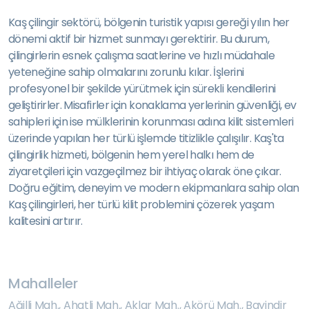
Kaş çilingir sektörü, bölgenin turistik yapısı gereği yılın her
dönemi aktif bir hizmet sunmayı gerektirir. Bu durum,
çilingirlerin esnek çalışma saatlerine ve hızlı müdahale
yeteneğine sahip olmalarını zorunlu kılar. İşlerini
profesyonel bir şekilde yürütmek için sürekli kendilerini
geliştirirler. Misafirler için konaklama yerlerinin güvenliği, ev
sahipleri için ise mülklerinin korunması adına kilit sistemleri
üzerinde yapılan her türlü işlemde titizlikle çalışılır. Kaş'ta
çilingirlik hizmeti, bölgenin hem yerel halkı hem de
ziyaretçileri için vazgeçilmez bir ihtiyaç olarak öne çıkar.
Doğru eğitim, deneyim ve modern ekipmanlara sahip olan
Kaş çilingirleri, her türlü kilit problemini çözerek yaşam
kalitesini artırır.
Mahalleler
Ağilli Mah.
,
Ahatli Mah.
,
Aklar Mah.
,
Akörü Mah.
,
Bayindir