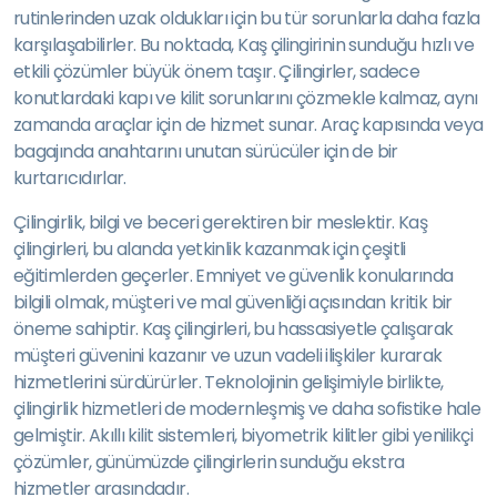
rutinlerinden uzak oldukları için bu tür sorunlarla daha fazla
karşılaşabilirler. Bu noktada, Kaş çilingirinin sunduğu hızlı ve
etkili çözümler büyük önem taşır. Çilingirler, sadece
konutlardaki kapı ve kilit sorunlarını çözmekle kalmaz, aynı
zamanda araçlar için de hizmet sunar. Araç kapısında veya
bagajında anahtarını unutan sürücüler için de bir
kurtarıcıdırlar.
Çilingirlik, bilgi ve beceri gerektiren bir meslektir. Kaş
çilingirleri, bu alanda yetkinlik kazanmak için çeşitli
eğitimlerden geçerler. Emniyet ve güvenlik konularında
bilgili olmak, müşteri ve mal güvenliği açısından kritik bir
öneme sahiptir. Kaş çilingirleri, bu hassasiyetle çalışarak
müşteri güvenini kazanır ve uzun vadeli ilişkiler kurarak
hizmetlerini sürdürürler. Teknolojinin gelişimiyle birlikte,
çilingirlik hizmetleri de modernleşmiş ve daha sofistike hale
gelmiştir. Akıllı kilit sistemleri, biyometrik kilitler gibi yenilikçi
çözümler, günümüzde çilingirlerin sunduğu ekstra
hizmetler arasındadır.