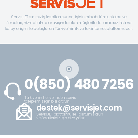
ServisJET sınırsız iş fırsatları sunan, işinin erbabı tüm ustaları ve
firmaları, hizmet alma arayışında olan müşterilerle, aracısız, hızlı ve
kolay erişim ile buluşturan Türkiye’nin ilk ve tek internet platformudur.
0(850) 480 7256
Türkiyenin her yerinden servis
talepleriniz için bizi arayın.
destek@servisjet.com
ServisJET platformu ile ilgili tüm sorun
ve önerileriniz için bize yazın.