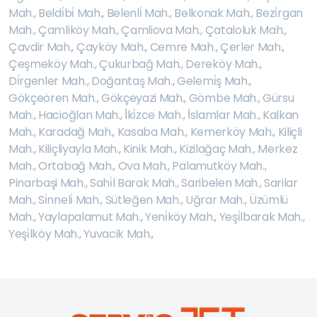
Mah.
,
Beldi̇bi̇ Mah.
,
Belenli̇ Mah.
,
Belkonak Mah.
,
Bezi̇rgan
Mah.
,
Çamliköy Mah.
,
Çamliova Mah.
,
Çataloluk Mah.
,
Çavdir Mah.
,
Çayköy Mah.
,
Cemre Mah.
,
Çerler Mah.
,
Çeşmeköy Mah.
,
Çukurbağ Mah.
,
Dereköy Mah.
,
Di̇rgenler Mah.
,
Doğantaş Mah.
,
Gelemi̇ş Mah.
,
Gökçeören Mah.
,
Gökçeyazi Mah.
,
Gömbe Mah.
,
Gürsu
Mah.
,
Hacioğlan Mah.
,
İ̇ki̇zce Mah.
,
İ̇slamlar Mah.
,
Kalkan
Mah.
,
Karadağ Mah.
,
Kasaba Mah.
,
Kemerköy Mah.
,
Kiliçli
Mah.
,
Kiliçliyayla Mah.
,
Kinik Mah.
,
Kizilağaç Mah.
,
Merkez
Mah.
,
Ortabağ Mah.
,
Ova Mah.
,
Palamutköy Mah.
,
Pinarbaşi Mah.
,
Sahi̇l Barak Mah.
,
Saribelen Mah.
,
Sarilar
Mah.
,
Si̇nneli̇ Mah.
,
Sütleğen Mah.
,
Uğrar Mah.
,
Üzümlü
Mah.
,
Yaylapalamut Mah.
,
Yeni̇köy Mah.
,
Yeşi̇lbarak Mah.
,
Yeşi̇lköy Mah.
,
Yuvacik Mah.
,