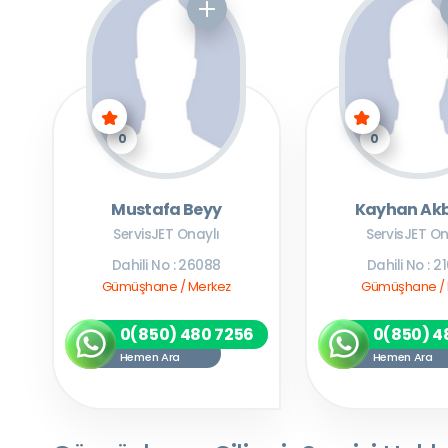
0
0
Mustafa Beyy
Kayhan Akb
ServisJET Onaylı
ServisJET On
Dahili No : 26088
Dahili No : 2
Gümüşhane / Merkez
Gümüşhane / K
0(850) 480 7256
0(850) 4
Hemen Ara
Hemen Ara