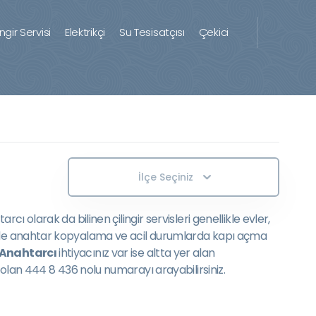
ingir Servisi
Elektrikçi
Su Tesisatçısı
Çekici
İlçe Seçiniz
arcı olarak da bilinen çilingir servisleri genellikle evler,
enellikle anahtar kopyalama ve acil durumlarda kapı açma
Anahtarcı
ihtiyacınız var ise altta yer alan
olan 444 8 436 nolu numarayı arayabilirsiniz.