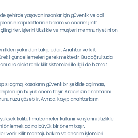
ide şehirde yaşayan insanlar için güvenlik ve acil
erinin kapı kilitlerinin bakım ve onarımı, kilit
ngirler, işlerini titizlikle ve müşteri memnuniyetini ön
ilikleri yakından takip eder. Anahtar ve kilit
ni sürekli güncellemeleri gerekmektedir. Bu doğrultuda
sıra elektronik kilit sistemleri ile ilgili de hizmet
ısı açma, kasaların güvenli bir şekilde açılması,
ahipleri için büyük önem taşır. Aracınızın anahtarını
orununuzu çözebilir. Ayrıca, kayıp anahtarların
üksek kaliteli malzemeler kullanır ve işlerini titizlikle
llerini önlemek adına büyük bir önem taşır.
r verir. Kilit montajı, bakım ve onarım işlemleri