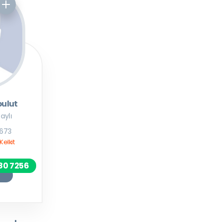
ulut
aylı
1673
elkit
80 7256