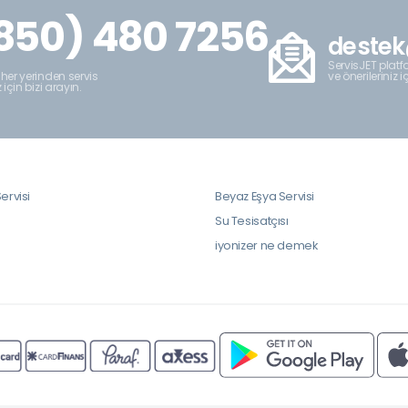
850) 480 7256
destek
ServisJET platfo
ve önerileriniz i
 her yerinden servis
z için bizi arayın.
ervisi
Beyaz Eşya Servisi
i
Su Tesisatçısı
iyonizer ne demek