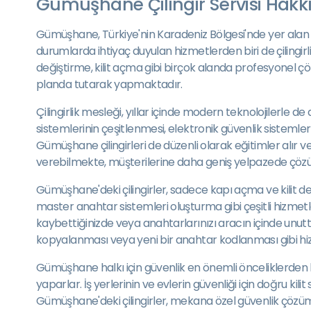
Gümüşhane Çilingir Servisi Hakk
Gümüşhane, Türkiye'nin Karadeniz Bölgesi'nde yer alan tari
durumlarda ihtiyaç duyulan hizmetlerden biri de çilingirlik
değiştirme, kilit açma gibi birçok alanda profesyonel çöz
planda tutarak yapmaktadır.
Çilingirlik mesleği, yıllar içinde modern teknolojilerle 
sistemlerinin çeşitlenmesi, elektronik güvenlik sistemleri
Gümüşhane çilingirleri de düzenli olarak eğitimler alır ve y
verebilmekte, müşterilerine daha geniş yelpazede çöz
Gümüşhane'deki çilingirler, sadece kapı açma ve kilit de
master anahtar sistemleri oluşturma gibi çeşitli hizmetle
kaybettiğinizde veya anahtarlarınızı aracın içinde unuttu
kopyalanması veya yeni bir anahtar kodlanması gibi hizm
Gümüşhane halkı için güvenlik en önemli önceliklerden biridi
yaparlar. İş yerlerinin ve evlerin güvenliği için doğru kili
Gümüşhane'deki çilingirler, mekana özel güvenlik çözümle