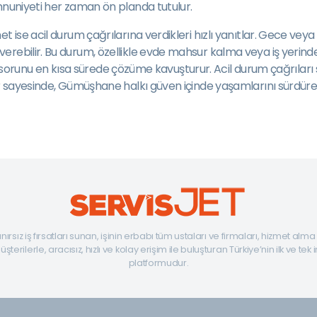
mnuniyeti her zaman ön planda tutulur.
 ise acil durum çağrılarına verdikleri hızlı yanıtlar. Gece veya 
erebilir. Bu durum, özellikle evde mahsur kalma veya iş yerind
ler, sorunu en kısa sürede çözüme kavuşturur. Acil durum çağrılar
r sayesinde, Gümüşhane halkı güven içinde yaşamlarını sürdürebil
ınırsız iş fırsatları sunan, işinin erbabı tüm ustaları ve firmaları, hizmet alm
şterilerle, aracısız, hızlı ve kolay erişim ile buluşturan Türkiye’nin ilk ve tek 
platformudur.