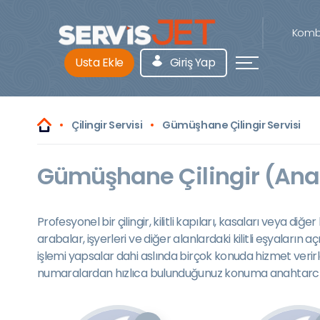
Kombi
Usta Ekle
Giriş Yap
Çilingir Servisi
Gümüşhane Çilingir Servisi
Gümüşhane Çilingir (Anah
Profesyonel bir çilingir, kilitli kapıları, kasaları veya diğ
arabalar, işyerleri ve diğer alanlardaki kilitli eşyaları
işlemi yapsalar dahi aslında birçok konuda hizmet verirl
numaralardan hızlıca bulunduğunuz konuma anahtarcı çağı