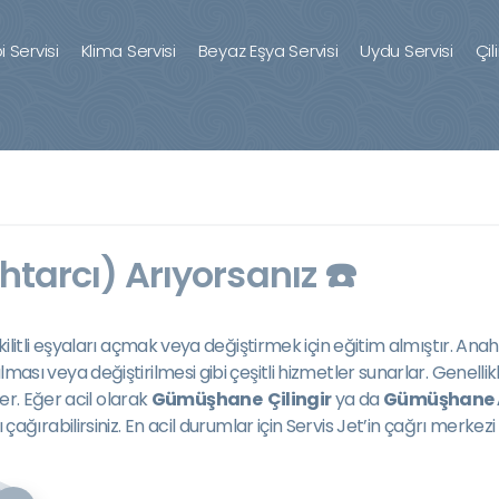
 Servisi
Klima Servisi
Beyaz Eşya Servisi
Uydu Servisi
Çil
tarcı) Arıyorsanız ☎️
er kilitli eşyaları açmak veya değiştirmek için eğitim almıştır. Anaht
n açılması veya değiştirilmesi gibi çeşitli hizmetler sunarlar. G
er. Eğer acil olarak
Gümüşhane Çilingir
ya da
Gümüşhane 
rabilirsiniz. En acil durumlar için Servis Jet’in çağrı merkezi 