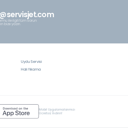
@servisjet.com
rmu ile ilgili tüm sorun
çin bize yazın.
Uydu Servisi
Halı Yıkama
Mobil Uygulamalarımızı
Ücretsiz İndirin!