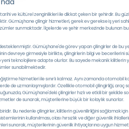
ında
hi ve kültürel zenginlikleri ile dikkat çeken bir şehirdir. Bu güz
tir. Gümüşhane çilingir hizmetleri, gerek ev gerekse iş yeri sahipl
ümler sunmaktadır. İlçelerde ve şehir merkezinde bulunan bu çili
de desteklenmiştir. Gümüşhane'de görev yapan çilingirler de bu yen
nin devreye girmesiyle birlikte, çilingirlerin bilgi ve becerileri
eni teknolojilere adapte olurlar. Bu sayede mekanik kilitlerin yanı 
ümler sunabilmektedir.
ğiştirme hizmetleri ile sınırlı kalmaz. Aynı zamanda otomobil kap
rde de uzmanlaşmışlardır. Özellikle otomobil çilingirliği, araç s
ğunuzda, Gümüşhane'deki çilingirler hızlı ve etkili bir şekilde s
etler de sunarak, müşterilerine büyük bir kolaylık sunarlar.
r. Bu nedenle çilingirler, kilitlerin güvenilirliğini sağlamak için y
t sistemlerinin kullanılması, olası hırsızlık ve diğer güvenlik ihla
ri sunarak, müşterilerinin güvenlik ihtiyaçlarına uygun hizmetle