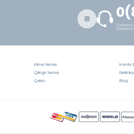
0(
Türkiyenin
taleplerini
Klima Servisi
Kombi S
Çilingir Servisi
Elektrikç
Çekici
Blog